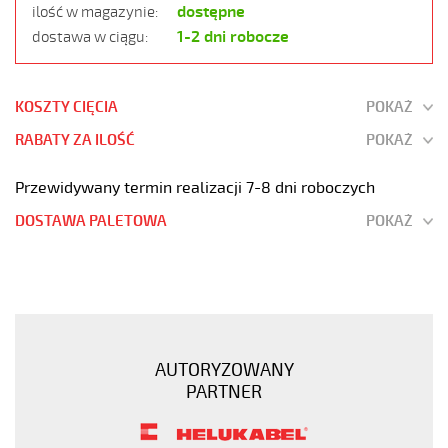
dostępne
ilość w magazynie:
1-2 dni robocze
dostawa w ciągu:
KOSZTY CIĘCIA
POKAŻ
RABATY ZA ILOŚĆ
POKAŻ
Przewidywany termin realizacji 7-8 dni roboczych
DOSTAWA PALETOWA
POKAŻ
JZ-
600
3G16
Kabel
elastyczny
AUTORYZOWANY
0,6/1
PARTNER
kV
żyły
czarne