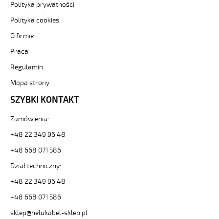
JZ-
Polityka prywatności
600
Polityka cookies
3G16
Kabel
O firmie
elastyczny
Praca
0,6/1
kV
Regulamin
żyły
czarne
Mapa strony
numerowane
SZYBKI KONTAKT
od
Hekulabel
Zamówienia:
[kod:
10724].
+48 22 349 96 48
HELUKABEL
https://www.static.helukabel-
+48 668 071 586
sklep.pl/upload/galleries/producers/small_
Dział techniczny:
JZ-
600
+48 22 349 96 48
3G16
+48 668 071 586
Kabel
elastyczny
sklep@helukabel-sklep.pl
0,6/1