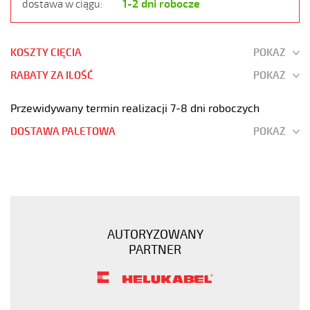
1-2 dni robocze
dostawa w ciągu:
KOSZTY CIĘCIA
POKAŻ
RABATY ZA ILOŚĆ
POKAŻ
Przewidywany termin realizacji 7-8 dni roboczych
DOSTAWA PALETOWA
POKAŻ
JZ-
600
34G2,5
Kabel
elastyczny
AUTORYZOWANY
0,6/1
PARTNER
kV
żyły
czarne
numerowane