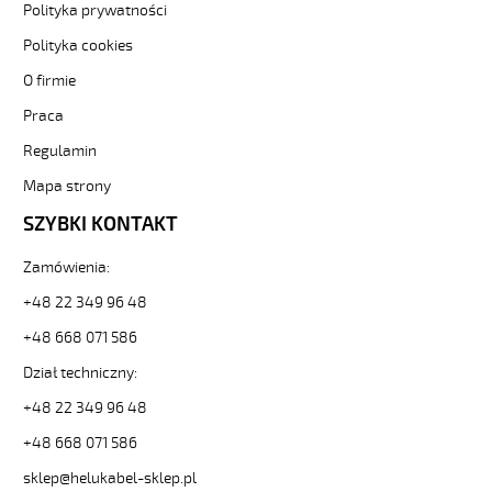
Polityka prywatności
600
34G2,5
Polityka cookies
Kabel
O firmie
elastyczny
0,6/1
Praca
kV
żyły
Regulamin
czarne
Mapa strony
numerowane
od
SZYBKI KONTAKT
Hekulabel
[kod:
Zamówienia:
10704].
HELUKABEL
+48 22 349 96 48
https://www.static.helukabel-
+48 668 071 586
sklep.pl/upload/galleries/producers/small_
JZ-
Dział techniczny:
600
+48 22 349 96 48
34G2,5
Kabel
+48 668 071 586
elastyczny
0,6/1
sklep@helukabel-sklep.pl