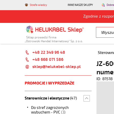
Strefa wiedzy
INNE NASZE SKLEPY
Dobre
Zgodnie z rozpo
Sklep prowadzi firma
„Ostrowski Handel Internetowy” Sp. z o.o.
+48 22 349 96 48
Sterowni
+48 668 071 586
JZ-60
sklep@helukabel-sklep.pl
nume
ID: 81518
PROMOCJE I WYPRZEDAŻE
Sterownicze i elastyczne
(47)
Do stref zagrożonych
wybuchem - PVC
(3)