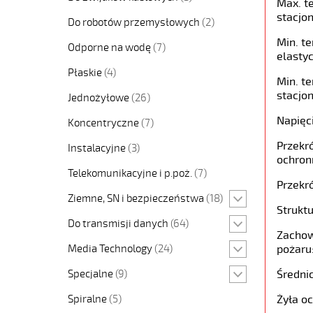
Max. t
stacjon
Do robotów przemysłowych
(2)
Min. t
Odporne na wodę
(7)
elastyc
Płaskie
(4)
Min. t
stacjon
Jednożyłowe
(26)
Napięc
Koncentryczne
(7)
Przekró
Instalacyjne
(3)
ochron
Telekomunikacyjne i p.poż.
(7)
Przekró
Ziemne, SN i bezpieczeństwa
(18)
Struktu
Do transmisji danych
(64)
Zachow
Media Technology
(24)
pożaru
Specjalne
(9)
Średni
Spiralne
(5)
Żyła o