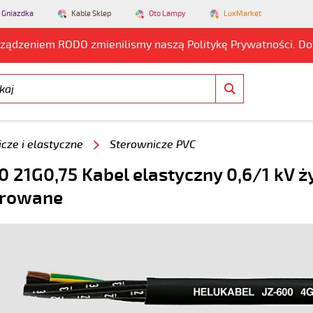
 Gniazdka
Kable Sklep
Oto Lampy
LuxMarket
rządzeniem RODO zmienilismy naszą Politykę Prywatności. D
cze i elastyczne
Sterownicze PVC
0 21G0,75 Kabel elastyczny 0,6/1 kV ż
rowane