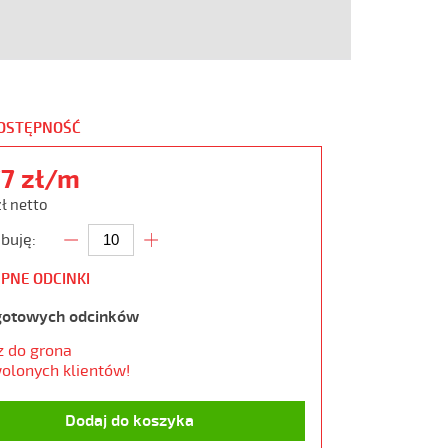
DOSTĘPNOŚĆ
77 zł/m
zł netto
buję:
PNE ODCINKI
gotowych odcinków
z do grona
olonych klientów!
Dodaj do koszyka