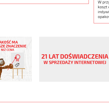
W prz
koszt 
indywi
opako
AKOŚĆ MA
ZE ZNACZENIE
NIŻ CENA
ny
21 LAT DOŚWIADCZENIA
W SPRZEDAŻY INTERNETOWEJ
ane
www.static.helukabel-
/upload/galleries/products/1506-
www.helukabel-
jz-