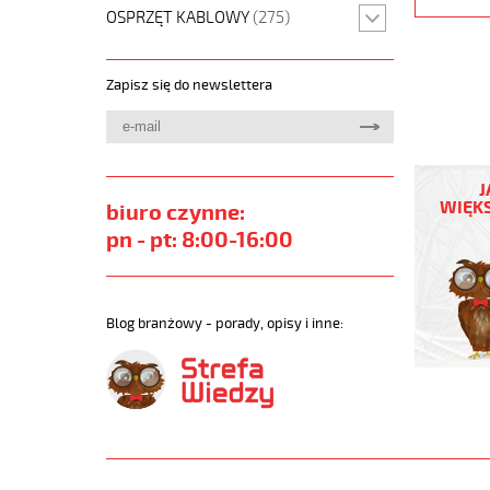
OSPRZĘT KABLOWY
(275)
Zapisz się do newslettera
JZ-
600
J
21G0,75
WIĘKS
biuro czynne:
Kabel
pn - pt: 8:00-16:00
elastycz
0,6/1
kV
żyły
Blog branżowy - porady, opisy i inne:
czarne
numerow
https://
sklep.pl
JZ-
600.jpg
https://
sklep.pl/