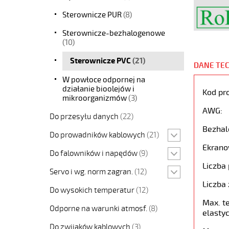
Sterownicze PUR
(8)
Sterownicze-bezhalogenowe
(10)
Sterownicze PVC
(21)
DANE TE
W powłoce odpornej na
działanie bioolejów i
Kod pr
mikroorganizmów
(3)
AWG:
Do przesyłu danych
(22)
Bezhal
Do prowadników kablowych
(21)
Ekrano
Do falowników i napędów
(9)
Liczba 
Servo i wg. norm zagran.
(12)
Liczba 
Do wysokich temperatur
(12)
Max. t
Odporne na warunki atmosf.
(8)
elastyc
Do zwijaków kablowych
(3)