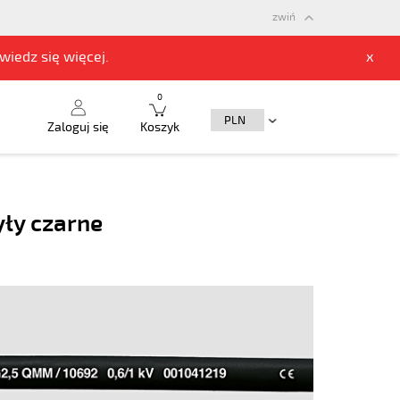
zwiń
owiedz się
więcej.
x
0
Zaloguj się
Koszyk
yły czarne