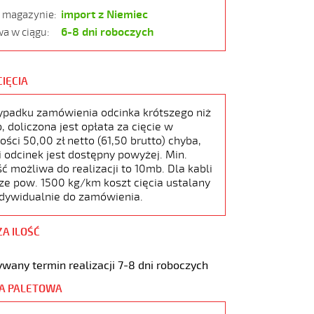
import z Niemiec
w magazynie:
6-8 dni roboczych
a w ciągu:
CIĘCIA
ypadku zamówienia odcinka krótszego niż
 doliczona jest opłata za cięcie w
ści 50,00 zł netto (61,50 brutto) chyba,
i odcinek jest dostępny powyżej. Min.
ć możliwa do realizacji to 10mb. Dla kabli
ze pow. 1500 kg/km koszt cięcia ustalany
ndywidualnie do zamówienia.
ZA ILOŚĆ
wany termin realizacji 7-8 dni roboczych
A PALETOWA