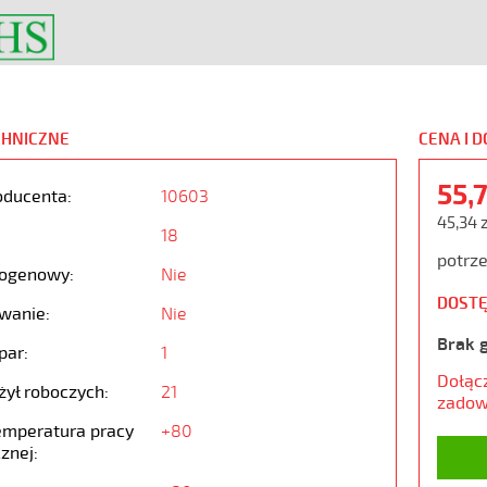
CHNICZNE
CENA I 
55,
oducenta:
10603
45,34 
18
potrze
ogenowy:
Nie
DOSTĘ
wanie:
Nie
Brak 
par:
1
Dołąc
żył roboczych:
21
zadow
emperatura pracy
+80
znej: