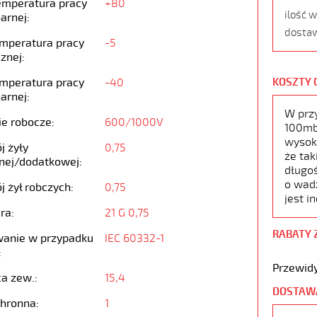
emperatura pracy
+80
ilość 
arnej:
dostaw
emperatura pracy
-5
znej:
emperatura pracy
-40
KOSZTY 
arnej:
W prz
ie robocze:
600/1000V
100mb,
wysoko
j żyły
0,75
że tak
nej/dodatkowej:
długoś
o wad
j żył robczych:
0,75
jest i
ra:
21 G 0,75
RABATY 
anie w przypadku
IEC 60332-1
:
Przewidy
ca zew.:
15,4
DOSTAW
chronna:
1