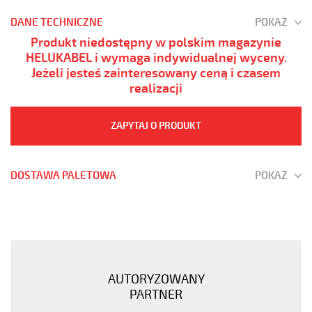
DANE TECHNICZNE
POKAŻ
Produkt niedostępny w polskim magazynie
HELUKABEL i wymaga indywidualnej wyceny.
Jeżeli jesteś zainteresowany ceną i czasem
realizacji
ZAPYTAJ O PRODUKT
DOSTAWA PALETOWA
POKAŻ
JZ-
600
30G0,5
Kabel
elastyczny
AUTORYZOWANY
0,6/1
PARTNER
kV