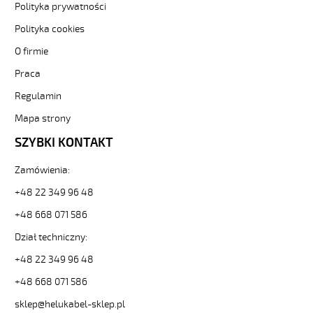
Kabel
Polityka prywatności
elastyczny
Polityka cookies
0,6/1
kV
O firmie
żyły
Praca
czarne
numerowane
Regulamin
81486
10571
Mapa strony
zł
SZYBKI KONTAKT
0,00
2026-
Zamówienia:
08-
09T19:31:40+02:00
+48 22 349 96 48
In
+48 668 071 586
stock
Dział techniczny:
+48 22 349 96 48
+48 668 071 586
sklep@helukabel-sklep.pl