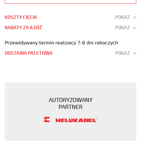
KOSZTY CIĘCIA
POKAŻ
RABATY ZA ILOŚĆ
POKAŻ
Przewidywany termin realizacji 7-8 dni roboczych
DOSTAWA PALETOWA
POKAŻ
JZ-
600
16G0,5
Kabel
elastyczny
AUTORYZOWANY
0,6/1
PARTNER
kV
żyły
czarne
numerowane
https://www.static.helukabel-