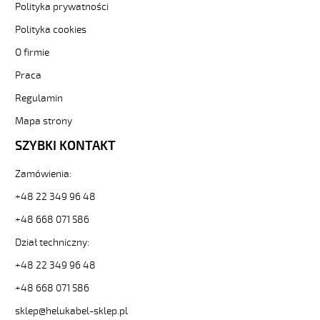
Polityka prywatności
16G0,5
Kabel
Polityka cookies
elastyczny
O firmie
0,6/1
kV
Praca
żyły
czarne
Regulamin
numerowane
Mapa strony
od
Hekulabel
SZYBKI KONTAKT
[kod:
10566].
Zamówienia:
HELUKABEL
https://www.static.helukabel-
+48 22 349 96 48
sklep.pl/upload/galleries/producers/small_
+48 668 071 586
JZ-
600
Dział techniczny:
16G0,5
+48 22 349 96 48
Kabel
elastyczny
+48 668 071 586
0,6/1
kV
sklep@helukabel-sklep.pl