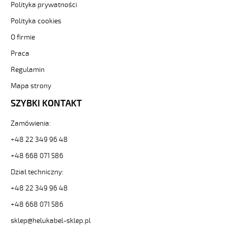
Polityka prywatności
14G0,5
Kabel
Polityka cookies
elastyczny
O firmie
0,6/1
kV
Praca
żyły
czarne
Regulamin
numerowane
Mapa strony
od
Hekulabel
SZYBKI KONTAKT
[kod:
10565].
Zamówienia:
HELUKABEL
https://www.static.helukabel-
+48 22 349 96 48
sklep.pl/upload/galleries/producers/small_
+48 668 071 586
JZ-
600
Dział techniczny:
14G0,5
+48 22 349 96 48
Kabel
elastyczny
+48 668 071 586
0,6/1
kV
sklep@helukabel-sklep.pl