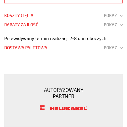
KOSZTY CIĘCIA
POKAŻ
RABATY ZA ILOŚĆ
POKAŻ
Przewidywany termin realizacji 7-8 dni roboczych
DOSTAWA PALETOWA
POKAŻ
JZ-
600
14G0,5
Kabel
elastyczny
AUTORYZOWANY
0,6/1
PARTNER
kV
żyły
czarne
numerowane
https://www.static.helukabel-