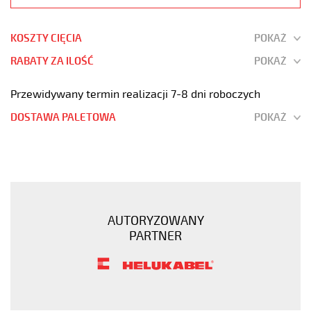
KOSZTY CIĘCIA
POKAŻ
RABATY ZA ILOŚĆ
POKAŻ
Przewidywany termin realizacji 7-8 dni roboczych
DOSTAWA PALETOWA
POKAŻ
JZ-
600
11x1,5
Kabel
elastyczny
AUTORYZOWANY
0,6/1
PARTNER
kV
żyły
czarne
numerowane
https://www.static.helukabel-