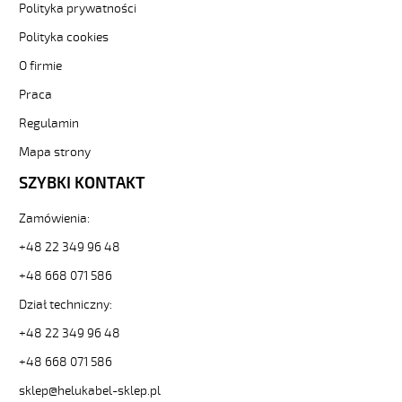
Polityka prywatności
11x1,5
Kabel
Polityka cookies
elastyczny
O firmie
0,6/1
kV
Praca
żyły
czarne
Regulamin
numerowane
Mapa strony
od
Hekulabel
SZYBKI KONTAKT
[kod:
10669].
Zamówienia:
HELUKABEL
https://www.static.helukabel-
+48 22 349 96 48
sklep.pl/upload/galleries/producers/small_
+48 668 071 586
JZ-
600
Dział techniczny:
11x1,5
+48 22 349 96 48
Kabel
elastyczny
+48 668 071 586
0,6/1
kV
sklep@helukabel-sklep.pl