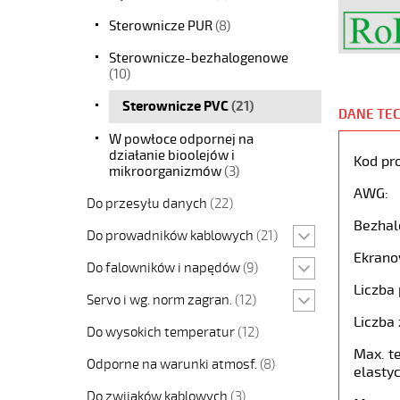
Sterownicze PUR
(8)
Sterownicze-bezhalogenowe
(10)
Sterownicze PVC
(21)
DANE TE
W powłoce odpornej na
działanie bioolejów i
Kod pr
mikroorganizmów
(3)
AWG:
Do przesyłu danych
(22)
Bezhal
Do prowadników kablowych
(21)
Ekrano
Do falowników i napędów
(9)
Liczba 
Servo i wg. norm zagran.
(12)
Liczba 
Do wysokich temperatur
(12)
Max. t
Odporne na warunki atmosf.
(8)
elastyc
Do zwijaków kablowych
(3)