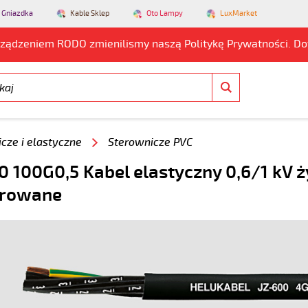
 Gniazdka
Kable Sklep
Oto Lampy
LuxMarket
rządzeniem RODO zmienilismy naszą Politykę Prywatności. D
cze i elastyczne
Sterownicze PVC
0 100G0,5 Kabel elastyczny 0,6/1 kV ż
rowane