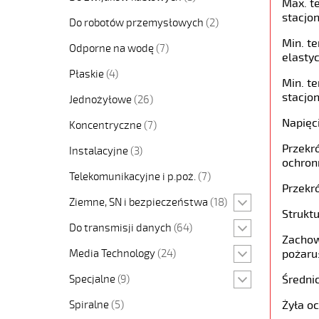
Max. t
stacjon
Do robotów przemysłowych
(2)
Min. t
Odporne na wodę
(7)
elastyc
Płaskie
(4)
Min. t
stacjon
Jednożyłowe
(26)
Napięc
Koncentryczne
(7)
Przekró
Instalacyjne
(3)
ochron
Telekomunikacyjne i p.poż.
(7)
Przekró
Ziemne, SN i bezpieczeństwa
(18)
Struktu
Do transmisji danych
(64)
Zachow
Media Technology
(24)
pożaru
Specjalne
(9)
Średni
Spiralne
(5)
Żyła o