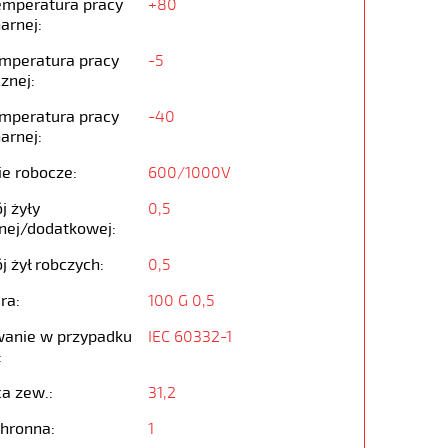
emperatura pracy
+80
arnej:
emperatura pracy
-5
znej:
emperatura pracy
-40
arnej:
ie robocze:
600/1000V
j żyły
0,5
nej/dodatkowej:
j żył robczych:
0,5
ra:
100 G 0,5
anie w przypadku
IEC 60332-1
:
ca zew.:
31,2
chronna:
1