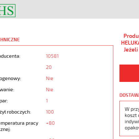
Produ
CHNICZNE
HELUKA
Jeżel
oducenta:
10581
20
ogenowy:
Nie
wanie:
Nie
DOSTAW
par:
1
W prz
żył roboczych:
100
koszt 
indywi
emperatura pracy
+80
opako
znej: