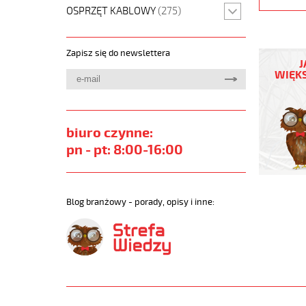
OSPRZĘT KABLOWY
(275)
JZ-
Zapisz się do newslettera
600
J
100G0,5
WIĘKS
Kabel
elastycz
0,6/1
kV
biuro czynne:
żyły
pn - pt: 8:00-16:00
czarne
numerow
https://
sklep.pl
Blog branżowy - porady, opisy i inne:
JZ-
600.jpg
https://
sklep.pl/
600-
100g0-
5-
qmmkabe