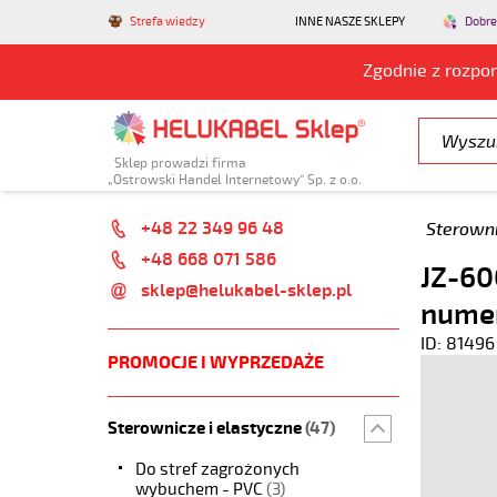
Strefa wiedzy
INNE NASZE SKLEPY
Dobre
Zgodnie z rozpo
Sklep prowadzi firma
„Ostrowski Handel Internetowy” Sp. z o.o.
+48 22 349 96 48
Sterowni
+48 668 071 586
JZ-60
sklep@helukabel-sklep.pl
nume
ID: 81496
PROMOCJE I WYPRZEDAŻE
Sterownicze i elastyczne
(47)
Do stref zagrożonych
wybuchem - PVC
(3)