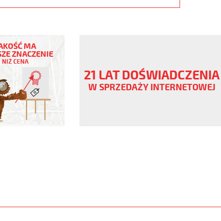
AKOŚĆ MA
ZE ZNACZENIE
NIŻ CENA
ny
21 LAT DOŚWIADCZENIA
W SPRZEDAŻY INTERNETOWEJ
ane
www.static.helukabel-
/upload/galleries/products/1506-
www.helukabel-
jz-
l-