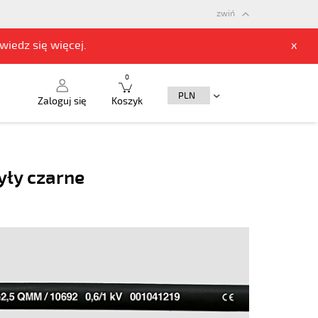
zwiń
owiedz się
więcej.
x
0
Zaloguj się
Koszyk
yły czarne