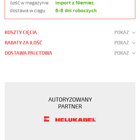
import z Niemiec
ilość w magazynie:
6-8 dni roboczych
dostawa w ciągu:
KOSZTY CIĘCIA
POKAŻ
RABATY ZA ILOŚĆ
POKAŻ
DOSTAWA PALETOWA
POKAŻ
JZ-
520
HMH
LSOH
5G4
AUTORYZOWANY
300/500V
PARTNER
SZARY,
BEZHALOGEN.
B2ca
https://www.static.helukabel-
sklep.pl/upload/galleries/products/jz-