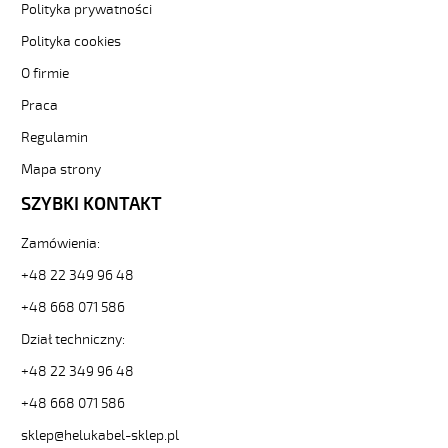
Polityka prywatności
300/500V
SZARY,
Polityka cookies
BEZHALOGEN.
O firmie
B2ca
Sterownicze-
Praca
bezhalogenowe
11008719
Regulamin
od
Mapa strony
Helukabel
dostępny
SZYBKI KONTAKT
w
asortymencie
Zamówienia:
sklepu
+48 22 349 96 48
Helukabel.pl
-
+48 668 071 586
sprawdź
naszą
Dział techniczny:
ofertę.
+48 22 349 96 48
HELUKABEL
https://www.static.helukabel-
+48 668 071 586
sklep.pl/upload/galleries/producers/small_
sklep@helukabel-sklep.pl
JZ-