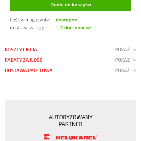
Dodaj do koszyka
dostępne
ilość w magazynie:
1-2 dni robocze
dostawa w ciągu:
KOSZTY CIĘCIA
POKAŻ
RABATY ZA ILOŚĆ
POKAŻ
DOSTAWA PALETOWA
POKAŻ
JZ-
520
HMH
LSOH
25G1,5
AUTORYZOWANY
300/500V
PARTNER
SZARY,
BEZHALOGEN.
B2ca