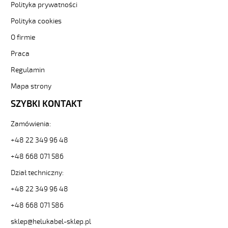
Polityka prywatności
HMH
LSOH
Polityka cookies
25G1,5
300/500V
O firmie
SZARY,
Praca
BEZHALOGEN.
B2ca
Regulamin
Sterownicze-
Mapa strony
bezhalogenowe
11008697
SZYBKI KONTAKT
od
Helukabel
Zamówienia:
dostępny
w
+48 22 349 96 48
asortymencie
+48 668 071 586
sklepu
Helukabel.pl
Dział techniczny:
-
sprawdź
+48 22 349 96 48
naszą
+48 668 071 586
ofertę.
HELUKABEL
sklep@helukabel-sklep.pl