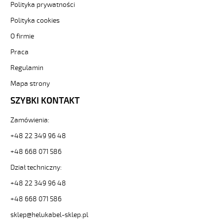
Polityka prywatności
25G1
300/500V
Polityka cookies
SZARY,
O firmie
BEZHALOGEN.
B2ca
Praca
Sterownicze-
bezhalogenowe
Regulamin
11008677
Mapa strony
od
Helukabel
SZYBKI KONTAKT
dostępny
w
Zamówienia:
asortymencie
+48 22 349 96 48
sklepu
Helukabel.pl
+48 668 071 586
-
sprawdź
Dział techniczny:
naszą
+48 22 349 96 48
ofertę.
HELUKABEL
+48 668 071 586
https://www.static.helukabel-
sklep@helukabel-sklep.pl
sklep.pl/upload/galleries/producers/small_