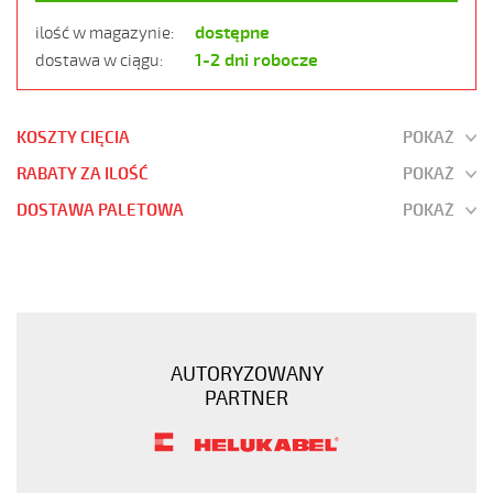
dostępne
ilość w magazynie:
1-2 dni robocze
dostawa w ciągu:
KOSZTY CIĘCIA
POKAŻ
RABATY ZA ILOŚĆ
POKAŻ
DOSTAWA PALETOWA
POKAŻ
JZ-
520
HMH
LSOH
25G1
AUTORYZOWANY
300/500V
PARTNER
SZARY,
BEZHALOGEN.
B2ca
https://www.static.helukabel-