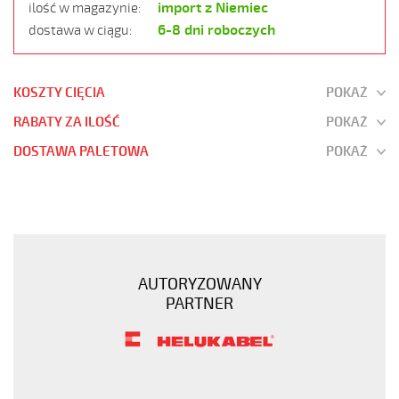
import z Niemiec
ilość w magazynie:
6-8 dni roboczych
dostawa w ciągu:
KOSZTY CIĘCIA
POKAŻ
RABATY ZA ILOŚĆ
POKAŻ
DOSTAWA PALETOWA
POKAŻ
JZ-
520
HMH
LSOH
18G1
AUTORYZOWANY
300/500V
PARTNER
SZARY,
BEZHALOGEN.
B2ca
https://www.static.helukabel-
sklep.pl/upload/galleries/products/jz-