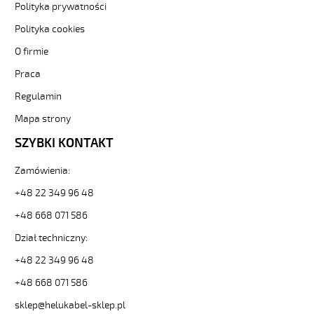
Polityka prywatności
300/500V
SZARY,
Polityka cookies
BEZHALOGEN.
O firmie
B2ca
Sterownicze-
Praca
bezhalogenowe
11008675
Regulamin
od
Mapa strony
Helukabel
dostępny
SZYBKI KONTAKT
w
asortymencie
Zamówienia:
sklepu
+48 22 349 96 48
Helukabel.pl
-
+48 668 071 586
sprawdź
naszą
Dział techniczny:
ofertę.
+48 22 349 96 48
HELUKABEL
https://www.static.helukabel-
+48 668 071 586
sklep.pl/upload/galleries/producers/small_
sklep@helukabel-sklep.pl
JZ-