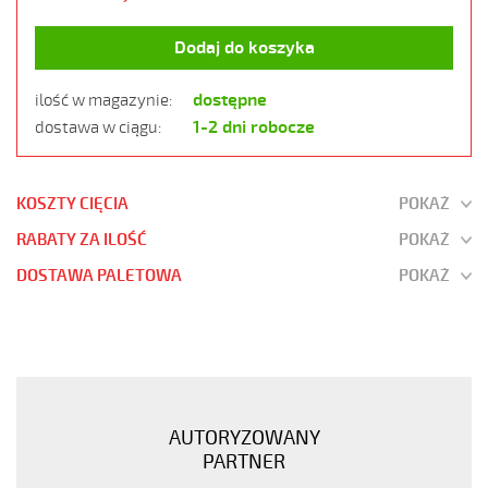
Dodaj do koszyka
dostępne
ilość w magazynie:
1-2 dni robocze
dostawa w ciągu:
KOSZTY CIĘCIA
POKAŻ
RABATY ZA ILOŚĆ
POKAŻ
DOSTAWA PALETOWA
POKAŻ
JZ-
520
HMH
LSOH
12G1
AUTORYZOWANY
300/500V
PARTNER
SZARY,