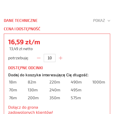
DANE TECHNICZNE
POKAŻ
CENA I DOSTĘPNOŚĆ
16,59 zł/m
13,49 zł netto
potrzebuję:
DOSTĘPNE ODCINKI
Dodaj do koszyka interesującą Cię długość:
18m
82m
220m
490m
1000m
70m
130m
240m
495m
76m
200m
350m
575m
Dołącz do grona
zadowolonych klientów!