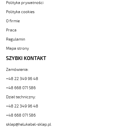
JZ-
Polityka prywatności
520
HMH
Polityka cookies
LSOH
O firmie
12G1
300/500V
Praca
SZARY,
Regulamin
BEZHALOGEN.
B2ca
Mapa strony
Sterownicze-
bezhalogenowe
SZYBKI KONTAKT
11008673
od
Zamówienia:
Helukabel
+48 22 349 96 48
dostępny
w
+48 668 071 586
asortymencie
sklepu
Dział techniczny:
Helukabel.pl
+48 22 349 96 48
-
sprawdź
+48 668 071 586
naszą
sklep@helukabel-sklep.pl
ofertę.