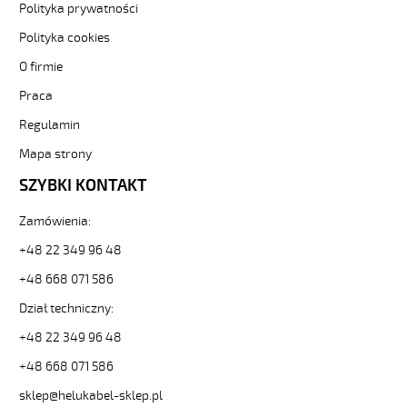
i
Polityka prywatności
elastyczne.
Polityka cookies
JZ-
500
O firmie
PUR
Praca
7G4
Kabel
Regulamin
elastyczny
300/500V
Mapa strony
szary,izol.pur
SZYBKI KONTAKT
żyły
czar.numer
Zamówienia:
od
Hekulabel
+48 22 349 96 48
[kod:
23381].
+48 668 071 586
HELUKABEL
Dział techniczny:
https://www.static.helukabel-
sklep.pl/upload/galleries/producers/small_
+48 22 349 96 48
JZ-
+48 668 071 586
500
PUR
sklep@helukabel-sklep.pl