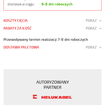
6-8 dni roboczych
dostawa w ciągu:
KOSZTY CIĘCIA
POKAŻ
RABATY ZA ILOŚĆ
POKAŻ
Przewidywany termin realizacji 7-8 dni roboczych
DOSTAWA PALETOWA
POKAŻ
JZ-
500
PUR
7G4
Kabel
AUTORYZOWANY
elastyczny
PARTNER
300/500V
szary,izol.pur
żyły
czar.numer