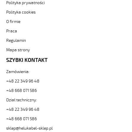
https://www.static.helukabel-
Polityka prywatności
sklep.pl/upload/galleries/producers/small_
Polityka cookies
JZ-
500
O firmie
PUR
7G10
Praca
Kabel
Regulamin
elastyczny
300/500V
Mapa strony
szary,izol.pur
SZYBKI KONTAKT
żyły
czar.numer
85730
Zamówienia:
23387
+48 22 349 96 48
zł
0,00
+48 668 071 586
2026-
Dział techniczny:
08-
09T06:10:37+02:00
+48 22 349 96 48
In
stock
+48 668 071 586
OZ-
sklep@helukabel-sklep.pl
500