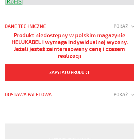
DANE TECHNICZNE
POKAŻ
Produkt niedostępny w polskim magazynie
HELUKABEL i wymaga indywidualnej wyceny.
Jeżeli jesteś zainteresowany ceną i czasem
realizacji
ZAPYTAJ O PRODUKT
DOSTAWA PALETOWA
POKAŻ
JZ-
500
PUR
7G10
Kabel