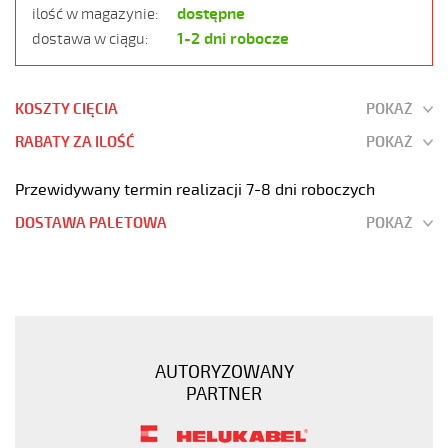
dostępne
ilość w magazynie:
1-2 dni robocze
dostawa w ciągu:
KOSZTY CIĘCIA
POKAŻ
RABATY ZA ILOŚĆ
POKAŻ
Przewidywany termin realizacji 7-8 dni roboczych
DOSTAWA PALETOWA
POKAŻ
JZ-
500
PUR
7G1
Kabel
AUTORYZOWANY
elastyczny
PARTNER
300/500V
szary,izol.pur
żyły