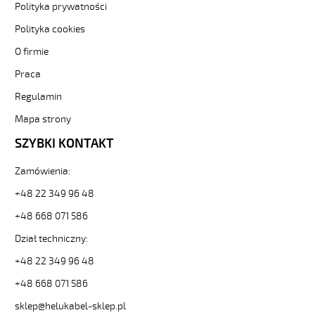
Sterownicze
Polityka prywatności
i
Polityka cookies
elastyczne.
JZ-
O firmie
500
Praca
PUR
7G1
Regulamin
Kabel
elastyczny
Mapa strony
300/500V
SZYBKI KONTAKT
szary,izol.pur
żyły
Zamówienia:
czar.numer
od
+48 22 349 96 48
Hekulabel
+48 668 071 586
[kod:
23351].
Dział techniczny:
HELUKABEL
https://www.static.helukabel-
+48 22 349 96 48
sklep.pl/upload/galleries/producers/small_
+48 668 071 586
JZ-
500
sklep@helukabel-sklep.pl