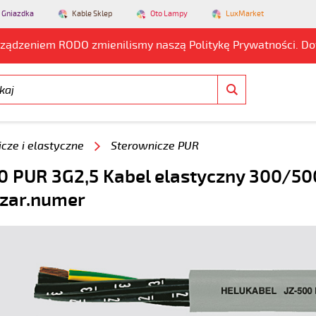
 Gniazdka
Kable Sklep
Oto Lampy
LuxMarket
rządzeniem RODO zmienilismy naszą Politykę Prywatności. D
cze i elastyczne
Sterownicze PUR
0 PUR 3G2,5 Kabel elastyczny 300/500
czar.numer