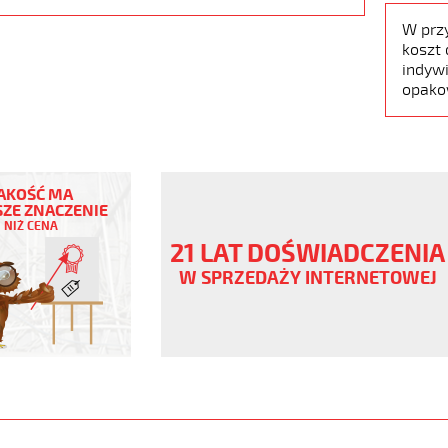
W prz
koszt 
indywi
opako
AKOŚĆ MA
ZE ZNACZENIE
NIŻ CENA
21 LAT DOŚWIADCZENIA
ny
W SPRZEDAŻY INTERNETOWEJ
V
.pur
er
www.static.helukabel-
upload/galleries/products/1531-