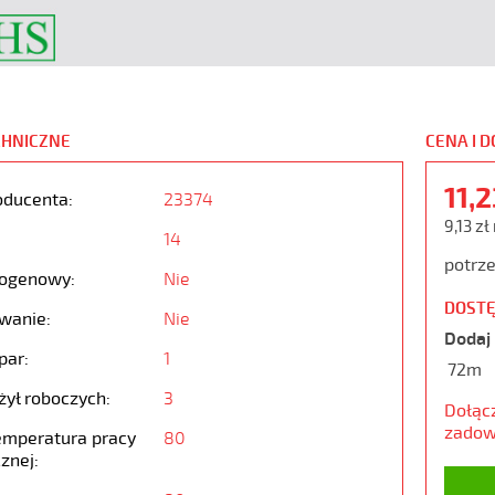
CHNICZNE
CENA I 
11,
oducenta:
23374
9,13 zł
14
potrze
ogenowy:
Nie
DOSTĘ
wanie:
Nie
Dodaj 
par:
1
72m
żył roboczych:
3
Dołąc
zadow
emperatura pracy
80
znej: