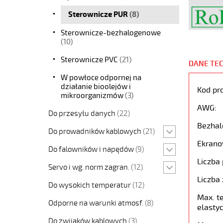
Sterownicze PUR
(8)
Sterownicze-bezhalogenowe
(10)
Sterownicze PVC
(21)
DANE TE
W powłoce odpornej na
działanie bioolejów i
Kod pr
mikroorganizmów
(3)
AWG:
Do przesyłu danych
(22)
Bezhal
Do prowadników kablowych
(21)
Ekrano
Do falowników i napędów
(9)
Liczba 
Servo i wg. norm zagran.
(12)
Liczba 
Do wysokich temperatur
(12)
Max. t
Odporne na warunki atmosf.
(8)
elastyc
Do zwijaków kablowych
(3)