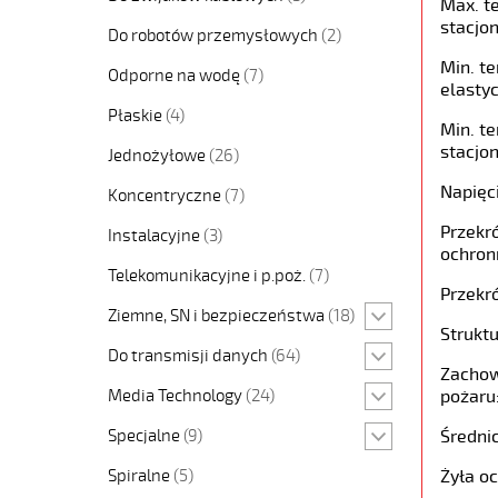
Max. t
stacjon
Do robotów przemysłowych
(2)
Min. t
Odporne na wodę
(7)
elastyc
Płaskie
(4)
Min. t
stacjon
Jednożyłowe
(26)
Napięc
Koncentryczne
(7)
Przekró
Instalacyjne
(3)
ochron
Telekomunikacyjne i p.poż.
(7)
Przekró
Ziemne, SN i bezpieczeństwa
(18)
Struktu
Do transmisji danych
(64)
Zachow
Media Technology
(24)
pożaru
Specjalne
(9)
Średni
Spiralne
(5)
Żyła o