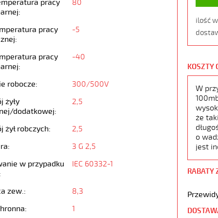
emperatura pracy
80
arnej:
ilość 
emperatura pracy
-5
dostaw
znej:
emperatura pracy
-40
arnej:
KOSZTY 
ie robocze:
300/500V
W prz
100mb,
j żyły
2,5
wysoko
nej/dodatkowej:
że tak
długoś
j żył robczych:
2,5
o wad
ra:
3 G 2,5
jest i
anie w przypadku
IEC 60332-1
RABATY 
:
ca zew.:
8,3
Przewidy
chronna:
1
DOSTAW