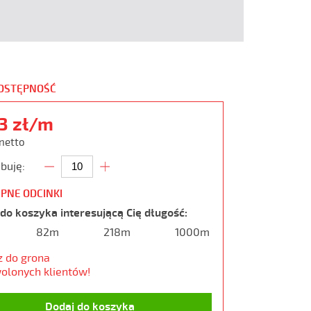
DOSTĘPNOŚĆ
23 zł/m
 netto
buję:
PNE ODCINKI
do koszyka interesującą Cię długość:
82m
218m
1000m
z do grona
olonych klientów!
Dodaj do koszyka