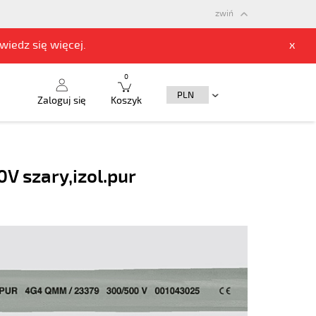
zwiń
owiedz się
więcej.
x
0
Zaloguj się
Koszyk
V szary,izol.pur