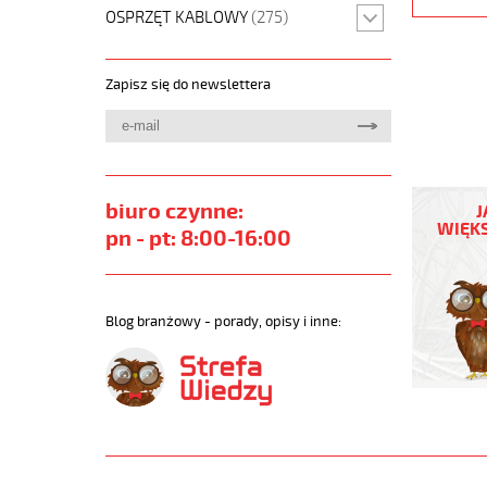
OSPRZĘT KABLOWY
(275)
Zapisz się do newslettera
JZ-
500
biuro czynne:
J
PUR
WIĘKS
pn - pt: 8:00-16:00
3G2,5
Kabel
elastycz
300/500
Blog branżowy - porady, opisy i inne:
szary,izol
żyły
czar.num
https://
sklep.pl/
JZ-
500-
PUR.jpg