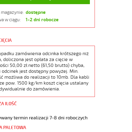
dostępne
w magazynie:
1-2 dni robocze
a w ciągu:
CIĘCIA
ypadku zamówienia odcinka krótszego niż
 doliczona jest opłata za cięcie w
ści 50,00 zł netto (61,50 brutto) chyba,
i odcinek jest dostępny powyżej. Min.
ć możliwa do realizacji to 10mb. Dla kabli
ze pow. 1500 kg/km koszt cięcia ustalany
ndywidualnie do zamówienia.
ZA ILOŚĆ
wany termin realizacji 7-8 dni roboczych
A PALETOWA