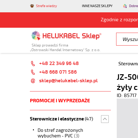
Strefa wiedzy
INNE NASZE SKLEPY
Dobre
Zgodnie z rozpo
Sklep prowadzi firma
„Ostrowski Handel Internetowy” Sp. z o.o.
+48 22 349 96 48
Sterowni
+48 668 071 586
JZ-50
sklep@helukabel-sklep.pl
żyły 
ID: 85717
PROMOCJE I WYPRZEDAŻE
Sterownicze i elastyczne
(47)
Do stref zagrożonych
wybuchem - PVC
(3)