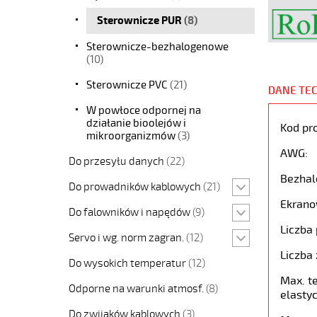
Sterownicze PUR
(8)
Sterownicze-bezhalogenowe
(10)
Sterownicze PVC
(21)
DANE TE
W powłoce odpornej na
działanie bioolejów i
Kod pr
mikroorganizmów
(3)
AWG:
Do przesyłu danych
(22)
Bezhal
Do prowadników kablowych
(21)
Ekrano
Do falowników i napędów
(9)
Liczba 
Servo i wg. norm zagran.
(12)
Liczba 
Do wysokich temperatur
(12)
Max. t
Odporne na warunki atmosf.
(8)
elastyc
Do zwijaków kablowych
(3)