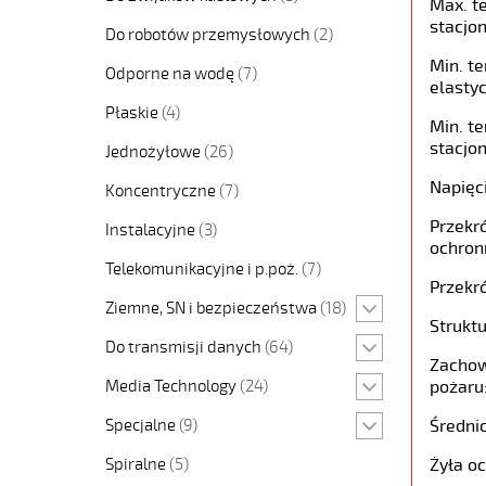
Max. t
stacjon
Do robotów przemysłowych
(2)
Min. t
Odporne na wodę
(7)
elastyc
Płaskie
(4)
Min. t
stacjon
Jednożyłowe
(26)
Napięc
Koncentryczne
(7)
Przekró
Instalacyjne
(3)
ochron
Telekomunikacyjne i p.poż.
(7)
Przekró
Ziemne, SN i bezpieczeństwa
(18)
Struktu
Do transmisji danych
(64)
Zachow
Media Technology
(24)
pożaru
Specjalne
(9)
Średni
Spiralne
(5)
Żyła o