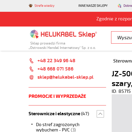
Strefa wiedzy
INNE NASZE SKLEPY
Dobre
Zgodnie z rozpo
Sklep prowadzi firma
„Ostrowski Handel Internetowy” Sp. z o.o.
+48 22 349 96 48
Sterowni
+48 668 071 586
JZ-50
sklep@helukabel-sklep.pl
szary
ID: 85715
PROMOCJE I WYPRZEDAŻE
Sterownicze i elastyczne
(47)
Do stref zagrożonych
wybuchem - PVC
(3)