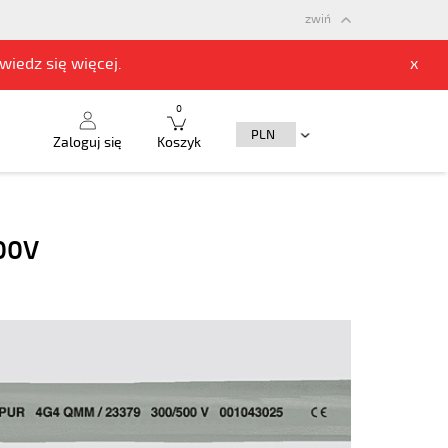
zwiń
owiedz się
więcej.
x
0
Zaloguj się
Koszyk
00V