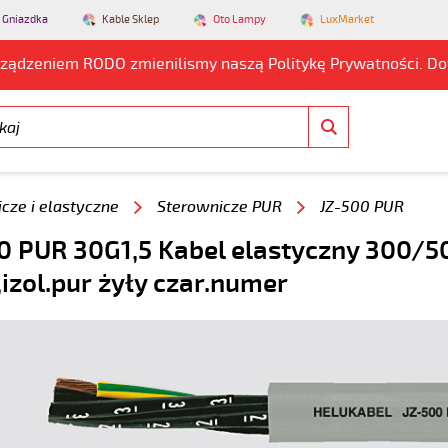
 Gniazdka
Kable Sklep
Oto Lampy
LuxMarket
rządzeniem RODO zmienilismy naszą Politykę Prywatności. D
cze i elastyczne
Sterownicze PUR
JZ-500 PUR
0 PUR 30G1,5 Kabel elastyczny 300/5
,izol.pur żyły czar.numer