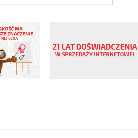
AKOŚĆ MA
ZE ZNACZENIE
NIŻ CENA
21 LAT DOŚWIADCZENIA
ny
W SPRZEDAŻY INTERNETOWEJ
V
.pur
er
www.static.helukabel-
upload/galleries/products/1531-
www.helukabel-
jz-