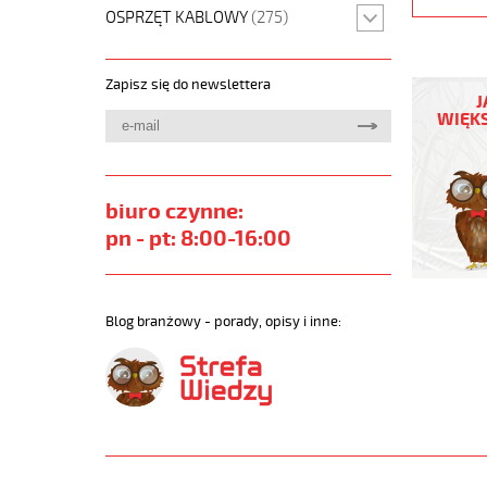
OSPRZĘT KABLOWY
(275)
JZ-
Zapisz się do newslettera
500
J
PUR
WIĘKS
30G1,5
Kabel
elastycz
300/500
biuro czynne:
szary,izol
pn - pt: 8:00-16:00
żyły
czar.num
https://
sklep.pl/
Blog branżowy - porady, opisy i inne:
JZ-
500-
PUR.jpg
https://
sklep.pl/
500-
pur-
30g1-