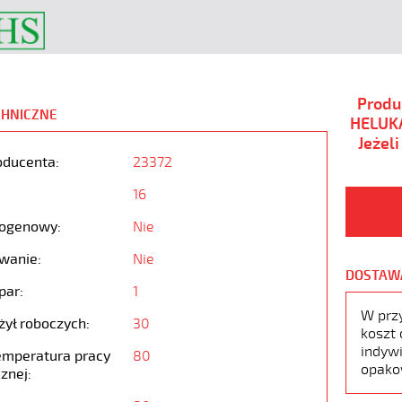
Produ
CHNICZNE
HELUKA
Jeżel
oducenta:
23372
16
ogenowy:
Nie
wanie:
Nie
DOSTAW
par:
1
W prz
żył roboczych:
30
koszt 
indywi
emperatura pracy
80
opako
znej: