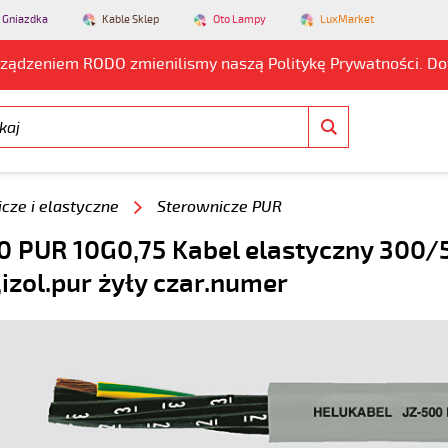
 Gniazdka
Kable Sklep
Oto Lampy
LuxMarket
rządzeniem RODO zmienilismy naszą Politykę Prywatności. D
cze i elastyczne
Sterownicze PUR
0 PUR 10G0,75 Kabel elastyczny 300
,izol.pur żyły czar.numer