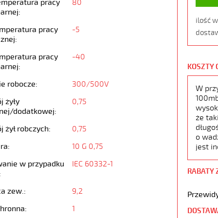
emperatura pracy
80
arnej:
ilość 
emperatura pracy
-5
dostaw
znej:
emperatura pracy
-40
arnej:
KOSZTY 
ie robocze:
300/500V
W prz
100mb,
j żyły
0,75
wysoko
nej/dodatkowej:
że tak
długoś
j żył robczych:
0,75
o wad
ra:
10 G 0,75
jest i
anie w przypadku
IEC 60332-1
RABATY 
:
ca zew.:
9,2
Przewidy
chronna:
1
DOSTAW