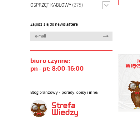
OSPRZĘT KABLOWY
(275)
Zapisz się do newslettera
JZ-
500
biuro czynne:
J
PUR
WIĘKS
pn - pt: 8:00-16:00
10G0,75
Kabel
elastycz
300/500
Blog branżowy - porady, opisy i inne:
szary,izol
żyły
czar.num
https://
sklep.pl/
JZ-
500-
PUR.jpg