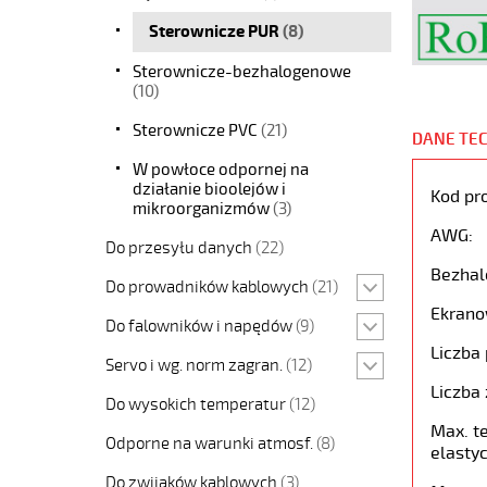
Sterownicze PUR
(8)
Sterownicze-bezhalogenowe
(10)
Sterownicze PVC
(21)
DANE TE
W powłoce odpornej na
działanie bioolejów i
Kod pr
mikroorganizmów
(3)
AWG:
Do przesyłu danych
(22)
Bezhal
Do prowadników kablowych
(21)
Ekrano
Do falowników i napędów
(9)
Liczba 
Servo i wg. norm zagran.
(12)
Liczba 
Do wysokich temperatur
(12)
Max. t
Odporne na warunki atmosf.
(8)
elastyc
Do zwijaków kablowych
(3)