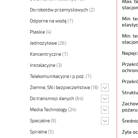
Max. t
stacjon
Do robotów przemysłowych
(2)
Min. t
Odporne na wodę
(7)
elastyc
Płaskie
(4)
Min. t
stacjon
Jednożyłowe
(26)
Napięc
Koncentryczne
(7)
Przekró
Instalacyjne
(3)
ochron
Telekomunikacyjne i p.poż.
(7)
Przekró
Ziemne, SN i bezpieczeństwa
(18)
Struktu
Do transmisji danych
(64)
Zachow
Media Technology
(24)
pożaru
Specjalne
(9)
Średni
Spiralne
(5)
Żyła o