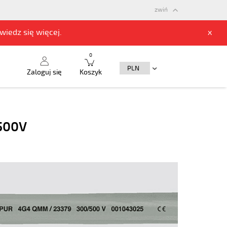
zwiń
owiedz się
więcej.
x
0
Zaloguj się
Koszyk
/500V