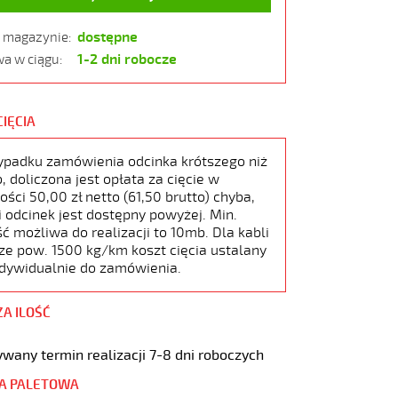
dostępne
w magazynie:
1-2 dni robocze
a w ciągu:
CIĘCIA
ypadku zamówienia odcinka krótszego niż
 doliczona jest opłata za cięcie w
ści 50,00 zł netto (61,50 brutto) chyba,
i odcinek jest dostępny powyżej. Min.
ć możliwa do realizacji to 10mb. Dla kabli
ze pow. 1500 kg/km koszt cięcia ustalany
ndywidualnie do zamówienia.
ZA ILOŚĆ
wany termin realizacji 7-8 dni roboczych
A PALETOWA