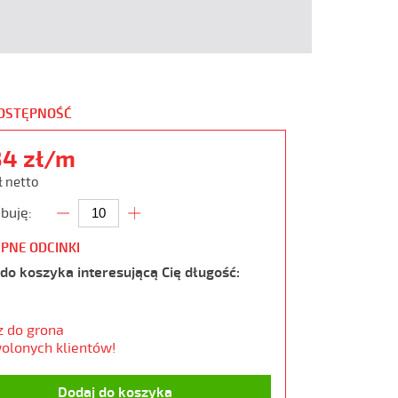
DOSTĘPNOŚĆ
34 zł/m
ł netto
buję:
PNE ODCINKI
do koszyka interesującą Cię długość:
z do grona
olonych klientów!
Dodaj do koszyka