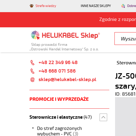
Strefa wiedzy
INNE NASZE SKLEPY
Dobre
Zgodnie z rozpo
Sklep prowadzi firma
„Ostrowski Handel Internetowy” Sp. z o.o.
+48 22 349 96 48
Sterowni
+48 668 071 586
JZ-50
sklep@helukabel-sklep.pl
szary
ID: 85681
PROMOCJE I WYPRZEDAŻE
Sterownicze i elastyczne
(47)
Do stref zagrożonych
wybuchem - PVC
(3)