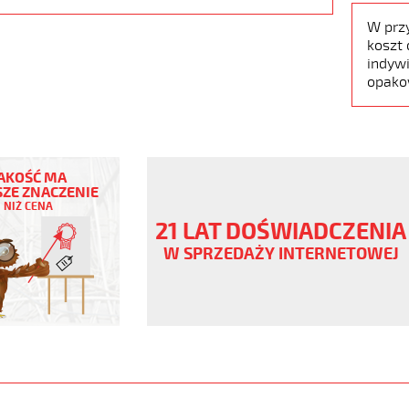
W prz
koszt 
indywi
opako
AKOŚĆ MA
ZE ZNACZENIE
NIŻ CENA
21 LAT DOŚWIADCZENIA
ny
W SPRZEDAŻY INTERNETOWEJ
V
.pur
er
www.static.helukabel-
upload/galleries/products/1531-