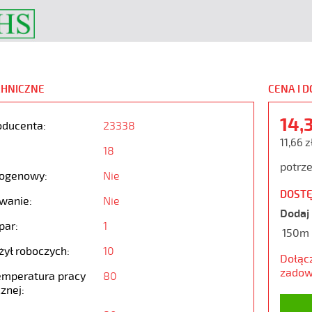
CHNICZNE
CENA I 
14,
oducenta:
23338
11,66 z
18
potrze
ogenowy:
Nie
DOSTĘ
wanie:
Nie
Dodaj 
par:
1
150m
żył roboczych:
10
Dołąc
zadow
emperatura pracy
80
znej: