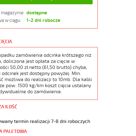
dostępne
w magazynie:
1-2 dni robocze
a w ciągu:
CIĘCIA
ypadku zamówienia odcinka krótszego niż
 doliczona jest opłata za cięcie w
ści 50,00 zł netto (61,50 brutto) chyba,
i odcinek jest dostępny powyżej. Min.
ć możliwa do realizacji to 10mb. Dla kabli
ze pow. 1500 kg/km koszt cięcia ustalany
ndywidualnie do zamówienia.
ZA ILOŚĆ
wany termin realizacji 7-8 dni roboczych
A PALETOWA