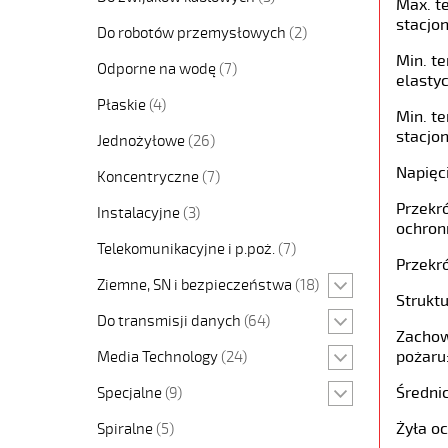
Max. t
stacjon
Do robotów przemysłowych
(2)
Min. t
Odporne na wodę
(7)
elastyc
Płaskie
(4)
Min. t
stacjon
Jednożyłowe
(26)
Napięc
Koncentryczne
(7)
Przekró
Instalacyjne
(3)
ochron
Telekomunikacyjne i p.poż.
(7)
Przekró
Ziemne, SN i bezpieczeństwa
(18)
Struktu
Do transmisji danych
(64)
Zachow
pożaru
Media Technology
(24)
Średni
Specjalne
(9)
Żyła o
Spiralne
(5)