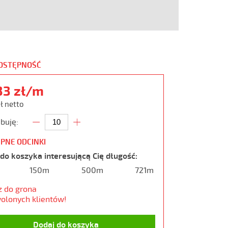
DOSTĘPNOŚĆ
33 zł/m
zł netto
buję:
PNE ODCINKI
do koszyka interesującą Cię długość:
150m
500m
721m
z do grona
olonych klientów!
Dodaj do koszyka