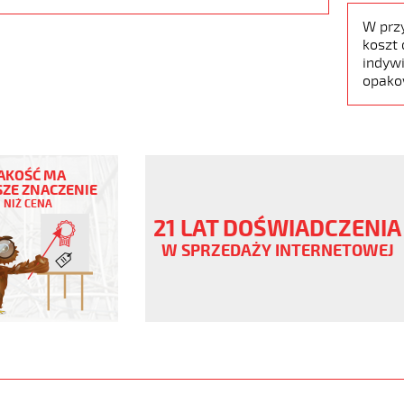
W prz
koszt 
indywi
opako
AKOŚĆ MA
ZE ZNACZENIE
NIŻ CENA
21 LAT DOŚWIADCZENIA
W SPRZEDAŻY INTERNETOWEJ
ny
V
er/bezh
www.static.helukabel-
/upload/galleries/products/1543-