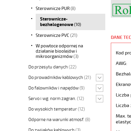
Sterownicze PUR
(8)
Sterownicze-
bezhalogenowe
(10)
Sterownicze PVC
(21)
DANE TE
W powłoce odpornej na
działanie bioolejów i
Kod pr
mikroorganizmów
(3)
AWG:
Do przesyłu danych
(22)
Bezhal
Do prowadników kablowych
(21)
Ekrano
Do falowników i napędów
(9)
Liczba 
Servo i wg. norm zagran.
(12)
Liczba 
Do wysokich temperatur
(12)
Max. t
Odporne na warunki atmosf.
(8)
elastyc
Do zwijaków kablowych
(3)