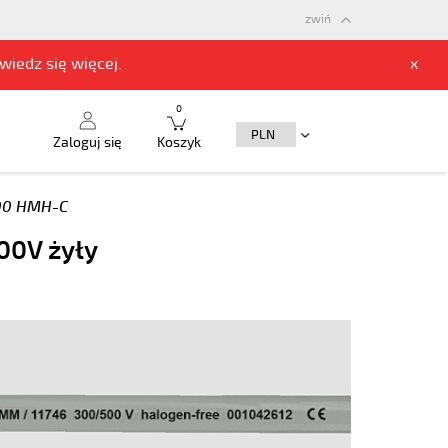
zwiń
owiedz się
więcej.
x
0
Zaloguj się
Koszyk
00 HMH-C
00V żyły