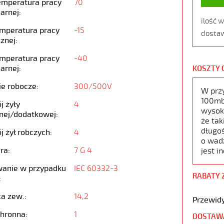
emperatura pracy
70
arnej:
ilość 
emperatura pracy
-15
dostaw
znej:
emperatura pracy
-40
arnej:
KOSZTY 
ie robocze:
300/500V
W prz
100mb,
j żyły
4
wysoko
nej/dodatkowej:
że tak
długoś
j żył robczych:
4
o wad
ra:
7 G 4
jest i
anie w przypadku
IEC 60332-3
RABATY 
:
ca zew.:
14,2
Przewidy
chronna:
1
DOSTAW