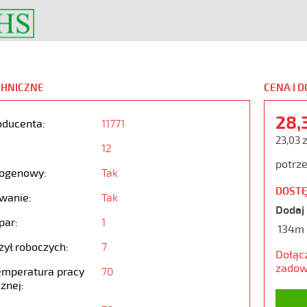
CHNICZNE
CENA I 
28,
oducenta:
11771
23,03 
12
potrze
ogenowy:
Tak
DOSTĘ
wanie:
Tak
Dodaj 
par:
1
134m
żył roboczych:
7
Dołąc
zadow
emperatura pracy
70
znej: