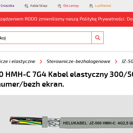
 Gniazdka
Kable Sklep
Oto Lampy
LuxMarket
rządzeniem RODO zmienilismy naszą Politykę Prywatności. D
cze i elastyczne
Sterownicze-bezhalogenowe
JZ-5
0 HMH-C 7G4 Kabel elastyczny 300/5
numer/bezh ekran.
2