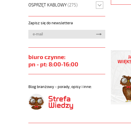
OSPRZĘT KABLOWY
(275)
Zapisz się do newslettera
JZ-
500
biuro czynne:
J
HMH-
WIĘKS
pn - pt: 8:00-16:00
C
7G4
Kabel
elastycz
Blog branżowy - porady, opisy i inne:
300/500
żyły
czar.num
ekran.
https://
sklep.pl
JZ-
500-