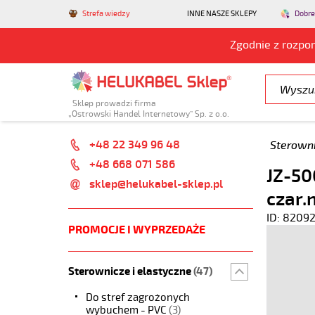
Strefa wiedzy
INNE NASZE SKLEPY
Dobre
Zgodnie z rozpo
Sklep prowadzi firma
„Ostrowski Handel Internetowy” Sp. z o.o.
+48 22 349 96 48
Sterowni
+48 668 071 586
JZ-50
sklep@helukabel-sklep.pl
czar.
ID: 8209
PROMOCJE I WYPRZEDAŻE
Sterownicze i elastyczne
(47)
Do stref zagrożonych
wybuchem - PVC
(3)