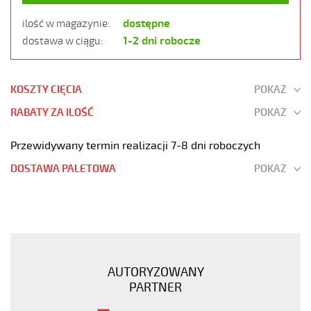
dostępne
ilość w magazynie:
1-2 dni robocze
dostawa w ciągu:
KOSZTY CIĘCIA
POKAŻ
RABATY ZA ILOŚĆ
POKAŻ
Przewidywany termin realizacji 7-8 dni roboczych
DOSTAWA PALETOWA
POKAŻ
JZ-
500
HMH-
C
7G0,75
AUTORYZOWANY
Kabel
PARTNER
elastyczny
300/500V