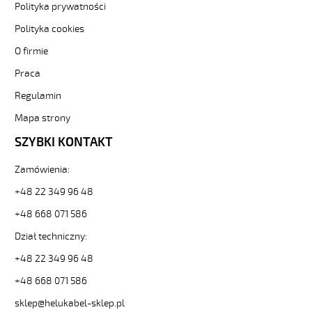
bezh-
Polityka prywatności
ekran-
Polityka cookies
-3-
82062
O firmie
Sterownicze
Praca
i
elastyczne.
Regulamin
JZ-
500
Mapa strony
HMH-
SZYBKI KONTAKT
C
7G0,75
Zamówienia:
Kabel
elastyczny
+48 22 349 96 48
300/500V
+48 668 071 586
żyły
czar.numer/bezh
Dział techniczny:
ekran.
od
+48 22 349 96 48
Hekulabel
+48 668 071 586
[kod:
11682].
sklep@helukabel-sklep.pl