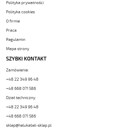
[kod:
Polityka prywatności
11809].
Polityka cookies
HELUKABEL
https://www.static.helukabel-
O firmie
sklep.pl/upload/galleries/producers/small_
JZ-
Praca
500
Regulamin
HMH-
C
Mapa strony
5G95
SZYBKI KONTAKT
Kabel
elastyczny
300/500V
Zamówienia:
żyły
+48 22 349 96 48
czar.numer/bezh
ekran.
+48 668 071 586
82119
Dział techniczny:
11809
zł
+48 22 349 96 48
0,00
2026-
+48 668 071 586
08-
sklep@helukabel-sklep.pl
09T18:42:50+02:00