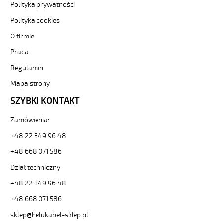
[kod:
Polityka prywatności
11806].
Polityka cookies
HELUKABEL
https://www.static.helukabel-
O firmie
sklep.pl/upload/galleries/producers/small_
JZ-
Praca
500
Regulamin
HMH-
C
Mapa strony
5G70
SZYBKI KONTAKT
Kabel
elastyczny
300/500V
Zamówienia:
żyły
+48 22 349 96 48
czar.numer/bezh
ekran.
+48 668 071 586
82116
Dział techniczny:
11806
zł
+48 22 349 96 48
0,00
2026-
+48 668 071 586
08-
sklep@helukabel-sklep.pl
07T10:01:18+02:00