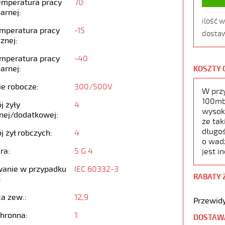
emperatura pracy
70
arnej:
ilość 
emperatura pracy
-15
dostaw
znej:
emperatura pracy
-40
arnej:
KOSZTY 
ie robocze:
300/500V
W prz
100mb,
j żyły
4
wysoko
nej/dodatkowej:
że tak
długoś
j żył robczych:
4
o wad
ra:
5 G 4
jest i
anie w przypadku
IEC 60332-3
RABATY 
:
ca zew.:
12,9
Przewidy
chronna:
1
DOSTAW