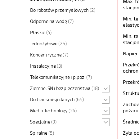
Max. t
stacjon
Do robotów przemysłowych
(2)
Min. t
Odporne na wodę
(7)
elastyc
Płaskie
(4)
Min. t
stacjon
Jednożyłowe
(26)
Napięc
Koncentryczne
(7)
Przekró
Instalacyjne
(3)
ochron
Telekomunikacyjne i p.poż.
(7)
Przekró
Ziemne, SN i bezpieczeństwa
(18)
Struktu
Do transmisji danych
(64)
Zachow
pożaru
Media Technology
(24)
Średni
Specjalne
(9)
Żyła o
Spiralne
(5)