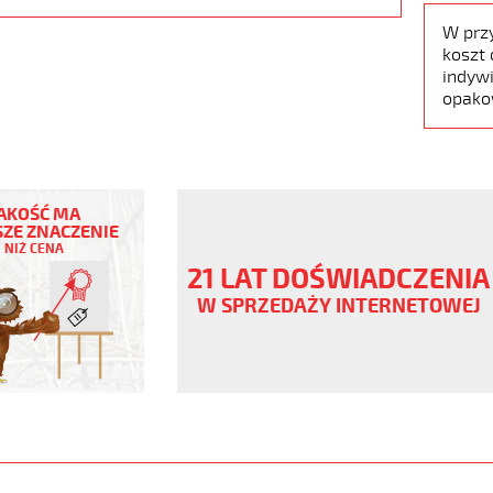
W prz
koszt 
indywi
opako
AKOŚĆ MA
ZE ZNACZENIE
NIŻ CENA
21 LAT DOŚWIADCZENIA
W SPRZEDAŻY INTERNETOWEJ
ny
V
er/bezh
www.static.helukabel-
/upload/galleries/products/1543-