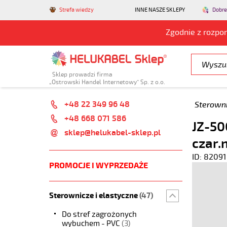
Strefa wiedzy
INNE NASZE SKLEPY
Dobre
Zgodnie z rozpo
Sklep prowadzi firma
„Ostrowski Handel Internetowy” Sp. z o.o.
+48 22 349 96 48
Sterowni
+48 668 071 586
JZ-50
sklep@helukabel-sklep.pl
czar.
ID: 82091
PROMOCJE I WYPRZEDAŻE
Sterownicze i elastyczne
(47)
Do stref zagrożonych
wybuchem - PVC
(3)