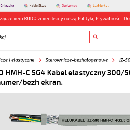
 Gniazdka
Kable Sklep
Oto Lampy
LuxMarket
rządzeniem RODO zmienilismy naszą Politykę Prywatności. D
cze i elastyczne
Sterownicze-bezhalogenowe
JZ-5
0 HMH-C 5G4 Kabel elastyczny 300/5
numer/bezh ekran.