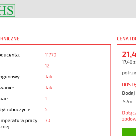
CHNICZNE
CENA I 
21,
oducenta:
11770
17,40 z
12
potrze
ogenowy:
Tak
DOSTĘ
wanie:
Tak
Dodaj 
par:
1
57m
żył roboczych:
5
Dołąc
zadow
emperatura pracy
70
znej: