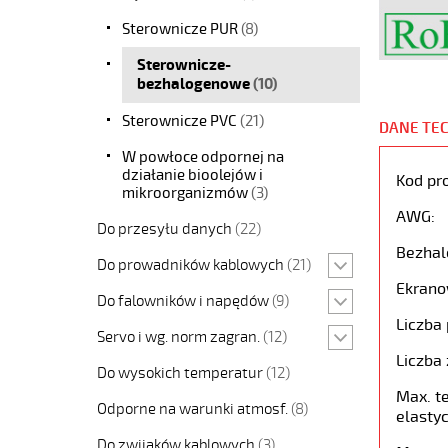
Sterownicze PUR
(8)
Sterownicze-
bezhalogenowe
(10)
Sterownicze PVC
(21)
DANE TE
W powłoce odpornej na
działanie bioolejów i
Kod pr
mikroorganizmów
(3)
AWG:
Do przesyłu danych
(22)
Bezhal
Do prowadników kablowych
(21)
Ekrano
Do falowników i napędów
(9)
Liczba 
Servo i wg. norm zagran.
(12)
Liczba 
Do wysokich temperatur
(12)
Max. t
Odporne na warunki atmosf.
(8)
elastyc
Do zwijaków kablowych
(3)