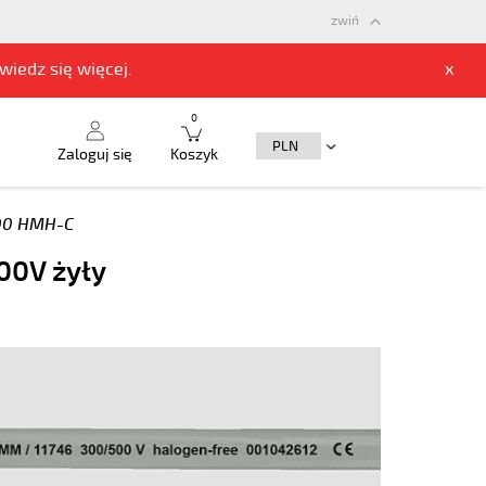
zwiń
owiedz się
więcej.
x
0
Zaloguj się
Koszyk
00 HMH-C
00V żyły