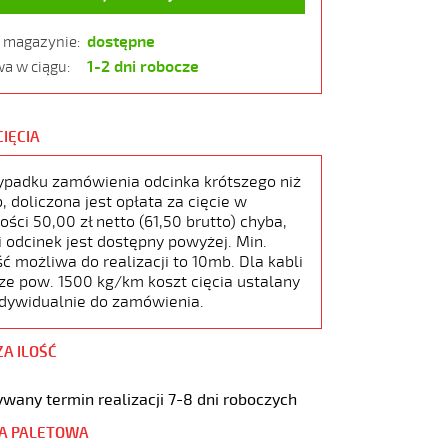
dostępne
w magazynie:
1-2 dni robocze
a w ciągu:
CIĘCIA
ypadku zamówienia odcinka krótszego niż
 doliczona jest opłata za cięcie w
ści 50,00 zł netto (61,50 brutto) chyba,
i odcinek jest dostępny powyżej. Min.
ć możliwa do realizacji to 10mb. Dla kabli
ze pow. 1500 kg/km koszt cięcia ustalany
ndywidualnie do zamówienia.
ZA ILOŚĆ
wany termin realizacji 7-8 dni roboczych
A PALETOWA