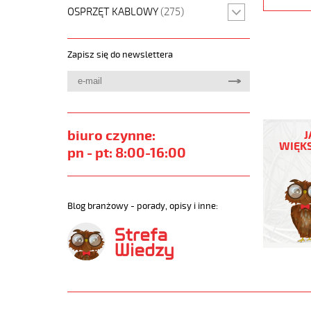
OSPRZĘT KABLOWY
(275)
Zapisz się do newslettera
JZ-
500
biuro czynne:
J
HMH-
WIĘKS
pn - pt: 8:00-16:00
C
5G4
Kabel
elastycz
Blog branżowy - porady, opisy i inne:
300/500
żyły
czar.num
ekran.
https://
sklep.pl
JZ-
500-