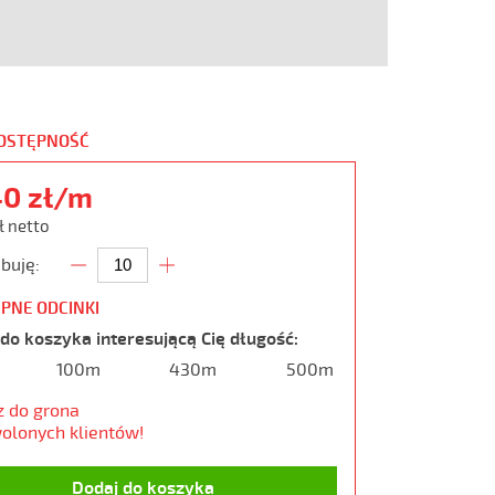
DOSTĘPNOŚĆ
40 zł/m
ł netto
buję:
PNE ODCINKI
do koszyka interesującą Cię długość:
100m
430m
500m
z do grona
olonych klientów!
Dodaj do koszyka