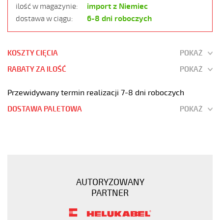
import z Niemiec
ilość w magazynie:
6-8 dni roboczych
dostawa w ciągu:
KOSZTY CIĘCIA
POKAŻ
RABATY ZA ILOŚĆ
POKAŻ
Przewidywany termin realizacji 7-8 dni roboczych
DOSTAWA PALETOWA
POKAŻ
JZ-
500
HMH-
C
5G25
AUTORYZOWANY
Kabel
PARTNER
elastyczny
300/500V
żyły