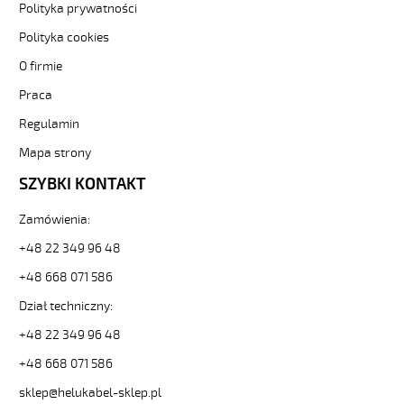
-3-
Polityka prywatności
82107
Polityka cookies
Sterownicze
i
O firmie
elastyczne.
Praca
JZ-
500
Regulamin
HMH-
C
Mapa strony
5G25
SZYBKI KONTAKT
Kabel
elastyczny
Zamówienia:
300/500V
żyły
+48 22 349 96 48
czar.numer/bezh
ekran.
+48 668 071 586
od
Dział techniczny:
Hekulabel
[kod:
+48 22 349 96 48
11797].
+48 668 071 586
HELUKABEL
https://www.static.helukabel-
sklep@helukabel-sklep.pl