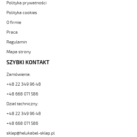
-3-
Polityka prywatności
82101
Polityka cookies
Sterownicze
i
O firmie
elastyczne.
Praca
JZ-
500
Regulamin
HMH-
C
Mapa strony
5G10
SZYBKI KONTAKT
Kabel
elastyczny
Zamówienia:
300/500V
żyły
+48 22 349 96 48
czar.numer/bezh
ekran.
+48 668 071 586
od
Dział techniczny:
Hekulabel
[kod:
+48 22 349 96 48
11789].
+48 668 071 586
HELUKABEL
https://www.static.helukabel-
sklep@helukabel-sklep.pl