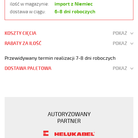
import z Niemiec
ilość w magazynie:
6-8 dni roboczych
dostawa w ciągu:
KOSZTY CIĘCIA
POKAŻ
RABATY ZA ILOŚĆ
POKAŻ
Przewidywany termin realizacji 7-8 dni roboczych
DOSTAWA PALETOWA
POKAŻ
JZ-
500
HMH-
C
5G10
AUTORYZOWANY
Kabel
PARTNER
elastyczny
300/500V
żyły