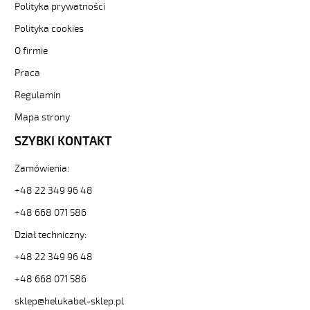
czar-
Polityka prywatności
numer-
bezh-
Polityka cookies
ekran-
O firmie
-3-
82077
Praca
Sterownicze
Regulamin
i
elastyczne.
Mapa strony
JZ-
500
SZYBKI KONTAKT
HMH-
C
Zamówienia:
5G1,5
+48 22 349 96 48
Kabel
elastyczny
+48 668 071 586
300/500V
żyły
Dział techniczny:
czar.numer/bezh
+48 22 349 96 48
ekran.
od
+48 668 071 586
Hekulabel
sklep@helukabel-sklep.pl
[kod: