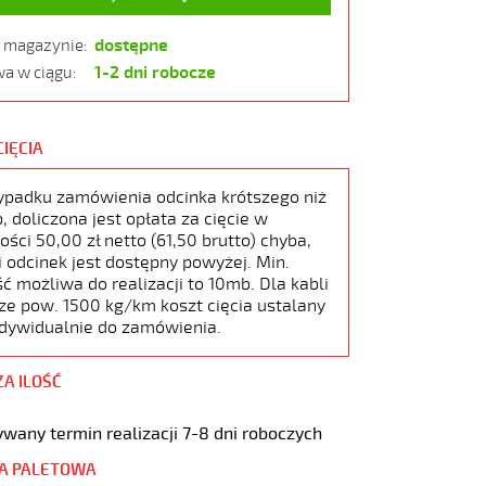
dostępne
w magazynie:
1-2 dni robocze
a w ciągu:
CIĘCIA
ypadku zamówienia odcinka krótszego niż
 doliczona jest opłata za cięcie w
ści 50,00 zł netto (61,50 brutto) chyba,
i odcinek jest dostępny powyżej. Min.
ć możliwa do realizacji to 10mb. Dla kabli
ze pow. 1500 kg/km koszt cięcia ustalany
ndywidualnie do zamówienia.
ZA ILOŚĆ
wany termin realizacji 7-8 dni roboczych
A PALETOWA