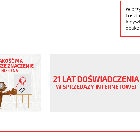
W prz
koszt 
indywi
opako
AKOŚĆ MA
ZE ZNACZENIE
NIŻ CENA
21 LAT DOŚWIADCZENIA
W SPRZEDAŻY INTERNETOWEJ
ny
V
er/bezh
www.static.helukabel-
/upload/galleries/products/1543-