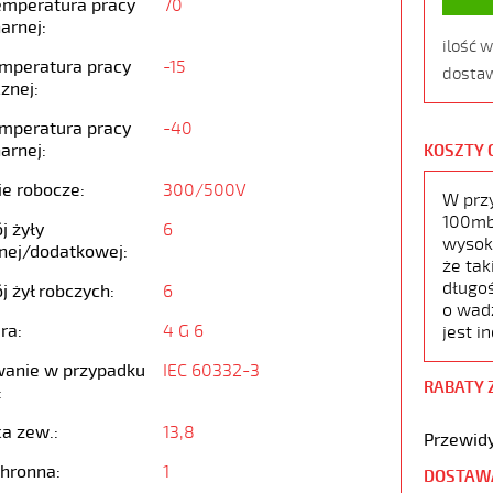
emperatura pracy
70
arnej:
ilość 
emperatura pracy
-15
dostaw
znej:
emperatura pracy
-40
arnej:
KOSZTY 
ie robocze:
300/500V
W prz
100mb,
j żyły
6
wysoko
nej/dodatkowej:
że tak
długoś
j żył robczych:
6
o wad
ra:
4 G 6
jest i
anie w przypadku
IEC 60332-3
RABATY 
:
ca zew.:
13,8
Przewidy
chronna:
1
DOSTAW