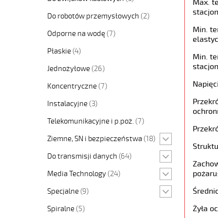
Max. t
stacjon
Do robotów przemysłowych
(2)
Min. t
Odporne na wodę
(7)
elastyc
Płaskie
(4)
Min. t
stacjon
Jednożyłowe
(26)
Napięc
Koncentryczne
(7)
Przekró
Instalacyjne
(3)
ochron
Telekomunikacyjne i p.poż.
(7)
Przekró
Ziemne, SN i bezpieczeństwa
(18)
Struktu
Do transmisji danych
(64)
Zachow
pożaru
Media Technology
(24)
Średni
Specjalne
(9)
Żyła o
Spiralne
(5)