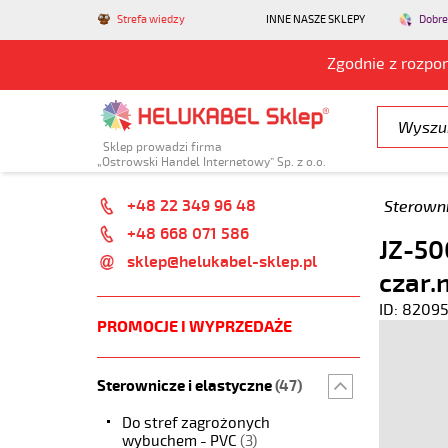
Strefa wiedzy
INNE NASZE SKLEPY
Dobre
Zgodnie z rozpo
Sklep prowadzi firma
„Ostrowski Handel Internetowy” Sp. z o.o.
+48 22 349 96 48
Sterowni
+48 668 071 586
JZ-50
sklep@helukabel-sklep.pl
czar.
ID: 8209
PROMOCJE I WYPRZEDAŻE
Sterownicze i elastyczne
(47)
Do stref zagrożonych
wybuchem - PVC
(3)