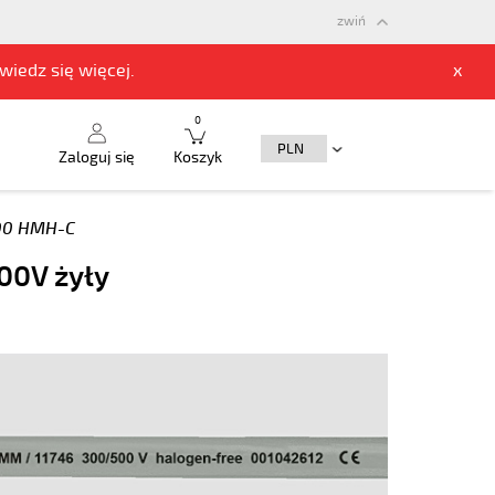
zwiń
owiedz się
więcej.
x
0
Zaloguj się
Koszyk
00 HMH-C
00V żyły