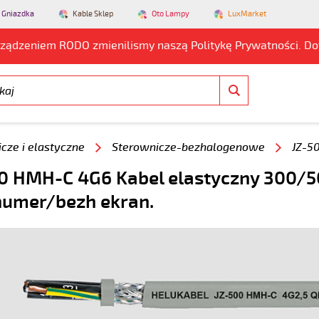
 Gniazdka
Kable Sklep
Oto Lampy
LuxMarket
rządzeniem RODO zmienilismy naszą Politykę Prywatności. D
cze i elastyczne
Sterownicze-bezhalogenowe
JZ-5
0 HMH-C 4G6 Kabel elastyczny 300/5
numer/bezh ekran.
5