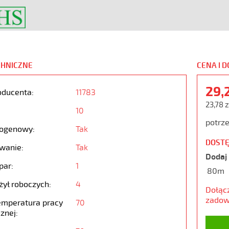
CHNICZNE
CENA I 
29,
oducenta:
11783
23,78 z
10
potrze
ogenowy:
Tak
DOSTĘ
wanie:
Tak
Dodaj 
par:
1
80m
żył roboczych:
4
Dołąc
zadow
emperatura pracy
70
znej: