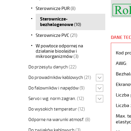
Sterownicze PUR
(8)
Sterownicze-
bezhalogenowe
(10)
Sterownicze PVC
(21)
DANE TE
W powłoce odpornej na
działanie bioolejów i
Kod pr
mikroorganizmów
(3)
AWG:
Do przesyłu danych
(22)
Bezhal
Do prowadników kablowych
(21)
Ekrano
Do falowników i napędów
(9)
Liczba 
Servo i wg. norm zagran.
(12)
Liczba 
Do wysokich temperatur
(12)
Max. t
Odporne na warunki atmosf.
(8)
elastyc
Do zwijaków kablowych
(3)