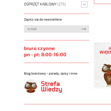
OSPRZĘT KABLOWY
(275)
Zapisz się do newslettera
JZ-
500
biuro czynne:
J
HMH-
WIĘKS
pn - pt: 8:00-16:00
C
4G6
Kabel
elastycz
Blog branżowy - porady, opisy i inne:
300/500
żyły
czar.num
ekran.
https://
sklep.pl
JZ-
500-