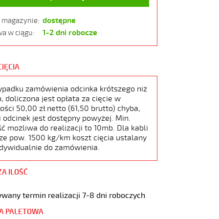
dostępne
w magazynie:
1-2 dni robocze
a w ciągu:
CIĘCIA
ypadku zamówienia odcinka krótszego niż
 doliczona jest opłata za cięcie w
ści 50,00 zł netto (61,50 brutto) chyba,
i odcinek jest dostępny powyżej. Min.
ć możliwa do realizacji to 10mb. Dla kabli
ze pow. 1500 kg/km koszt cięcia ustalany
ndywidualnie do zamówienia.
ZA ILOŚĆ
wany termin realizacji 7-8 dni roboczych
A PALETOWA