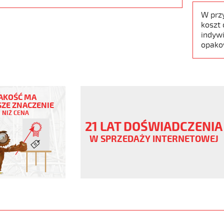
W prz
koszt 
indywi
opako
AKOŚĆ MA
ZE ZNACZENIE
NIŻ CENA
21 LAT DOŚWIADCZENIA
W SPRZEDAŻY INTERNETOWEJ
ny
V
er/bezh
www.static.helukabel-
/upload/galleries/products/1543-