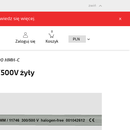
zwiń
owiedz się
więcej.
x
0
Zaloguj się
Koszyk
00 HMH-C
/500V żyły