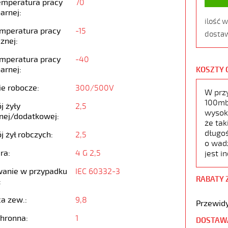
emperatura pracy
70
arnej:
ilość 
emperatura pracy
-15
dostaw
znej:
emperatura pracy
-40
arnej:
KOSZTY 
ie robocze:
300/500V
W prz
100mb,
j żyły
2,5
wysoko
nej/dodatkowej:
że tak
długoś
j żył robczych:
2,5
o wad
ra:
4 G 2,5
jest i
anie w przypadku
IEC 60332-3
RABATY 
:
ca zew.:
9,8
Przewidy
chronna:
1
DOSTAW