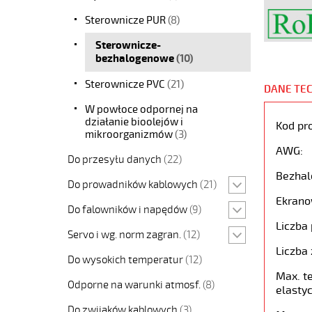
Sterownicze PUR
(8)
Sterownicze-
bezhalogenowe
(10)
Sterownicze PVC
(21)
DANE TE
W powłoce odpornej na
działanie bioolejów i
Kod pr
mikroorganizmów
(3)
AWG:
Do przesyłu danych
(22)
Bezhal
Do prowadników kablowych
(21)
Ekrano
Do falowników i napędów
(9)
Liczba 
Servo i wg. norm zagran.
(12)
Liczba 
Do wysokich temperatur
(12)
Max. t
Odporne na warunki atmosf.
(8)
elastyc
Do zwijaków kablowych
(3)