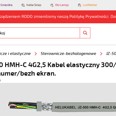
 Gniazdka
Kable Sklep
Oto Lampy
LuxMarket
rządzeniem RODO zmienilismy naszą Politykę Prywatności. D
cze i elastyczne
Sterownicze-bezhalogenowe
JZ-5
0 HMH-C 4G2,5 Kabel elastyczny 300
numer/bezh ekran.
4