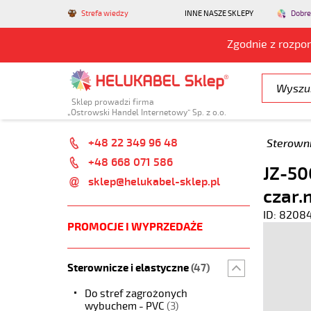
Strefa wiedzy
INNE NASZE SKLEPY
Dobre
Zgodnie z rozpo
Sklep prowadzi firma
„Ostrowski Handel Internetowy” Sp. z o.o.
+48 22 349 96 48
Sterowni
+48 668 071 586
JZ-50
sklep@helukabel-sklep.pl
czar.
ID: 8208
PROMOCJE I WYPRZEDAŻE
Sterownicze i elastyczne
(47)
Do stref zagrożonych
wybuchem - PVC
(3)