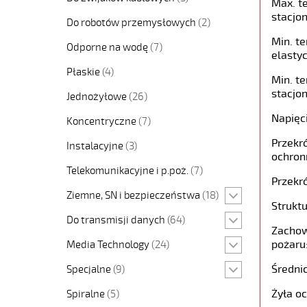
Max. t
stacjon
Do robotów przemysłowych
(2)
Min. t
Odporne na wodę
(7)
elastyc
Płaskie
(4)
Min. t
stacjon
Jednożyłowe
(26)
Napięc
Koncentryczne
(7)
Przekró
Instalacyjne
(3)
ochron
Telekomunikacyjne i p.poż.
(7)
Przekró
Ziemne, SN i bezpieczeństwa
(18)
Struktu
Do transmisji danych
(64)
Zachow
pożaru
Media Technology
(24)
Średni
Specjalne
(9)
Żyła o
Spiralne
(5)