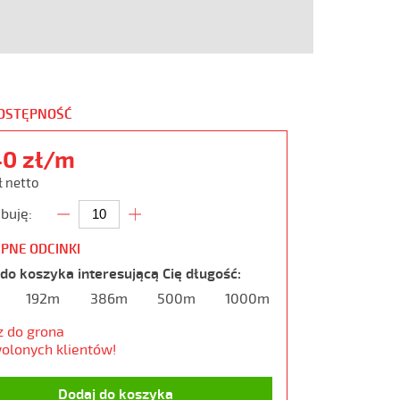
DOSTĘPNOŚĆ
40 zł/m
ł netto
buję:
PNE ODCINKI
do koszyka interesującą Cię długość:
192m
386m
500m
1000m
z do grona
olonych klientów!
Dodaj do koszyka