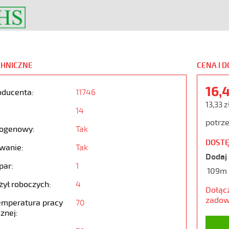
CHNICZNE
CENA I 
16,
oducenta:
11746
13,33 z
14
potrze
ogenowy:
Tak
DOSTĘ
wanie:
Tak
Dodaj 
par:
1
109m
żył roboczych:
4
Dołąc
zadow
emperatura pracy
70
znej: