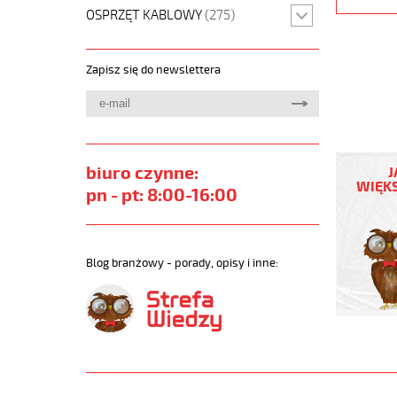
OSPRZĘT KABLOWY
(275)
Zapisz się do newslettera
JZ-
500
biuro czynne:
J
HMH-
WIĘKS
pn - pt: 8:00-16:00
C
4G2,5
Kabel
elastycz
Blog branżowy - porady, opisy i inne:
300/500
żyły
czar.num
ekran.
https://
sklep.pl
JZ-
500-