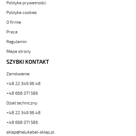
-3-
Polityka prywatności
82121
Polityka cookies
Sterownicze
i
O firmie
elastyczne.
Praca
JZ-
500
Regulamin
HMH-
C
Mapa strony
4G120
SZYBKI KONTAKT
Kabel
elastyczny
Zamówienia:
300/500V
żyły
+48 22 349 96 48
czar.numer/bezh
ekran.
+48 668 071 586
od
Dział techniczny:
Hekulabel
[kod:
+48 22 349 96 48
11811].
+48 668 071 586
HELUKABEL
https://www.static.helukabel-
sklep@helukabel-sklep.pl