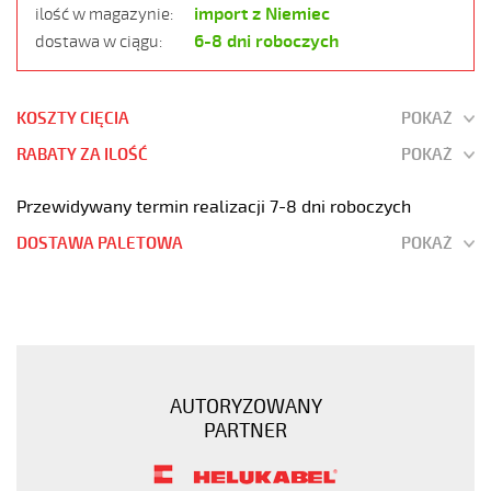
import z Niemiec
ilość w magazynie:
6-8 dni roboczych
dostawa w ciągu:
KOSZTY CIĘCIA
POKAŻ
RABATY ZA ILOŚĆ
POKAŻ
Przewidywany termin realizacji 7-8 dni roboczych
DOSTAWA PALETOWA
POKAŻ
JZ-
500
HMH-
C
4G120
AUTORYZOWANY
Kabel
PARTNER
elastyczny
300/500V
żyły