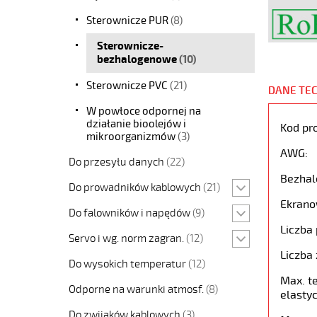
Sterownicze PUR
(8)
Sterownicze-
bezhalogenowe
(10)
Sterownicze PVC
(21)
DANE TE
W powłoce odpornej na
działanie bioolejów i
Kod pr
mikroorganizmów
(3)
AWG:
Do przesyłu danych
(22)
Bezhal
Do prowadników kablowych
(21)
Ekrano
Do falowników i napędów
(9)
Liczba 
Servo i wg. norm zagran.
(12)
Liczba 
Do wysokich temperatur
(12)
Max. t
Odporne na warunki atmosf.
(8)
elastyc
Do zwijaków kablowych
(3)