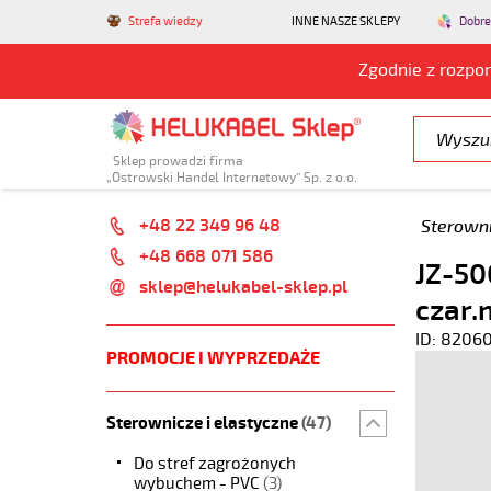
Strefa wiedzy
INNE NASZE SKLEPY
Dobre
Zgodnie z rozpo
Sklep prowadzi firma
„Ostrowski Handel Internetowy” Sp. z o.o.
+48 22 349 96 48
Sterowni
+48 668 071 586
JZ-50
sklep@helukabel-sklep.pl
czar.
ID: 8206
PROMOCJE I WYPRZEDAŻE
Sterownicze i elastyczne
(47)
Do stref zagrożonych
wybuchem - PVC
(3)