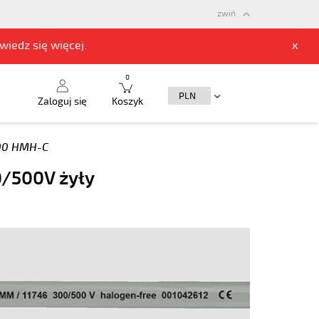
zwiń
owiedz się
więcej.
x
0
Zaloguj się
Koszyk
00 HMH-C
0/500V żyły