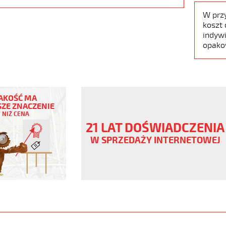
W prz
koszt 
indywi
opako
AKOŚĆ MA
ZE ZNACZENIE
NIŻ CENA
21 LAT DOŚWIADCZENIA
W SPRZEDAŻY INTERNETOWEJ
ny
V
er/bezh
www.static.helukabel-
/upload/galleries/products/1543-