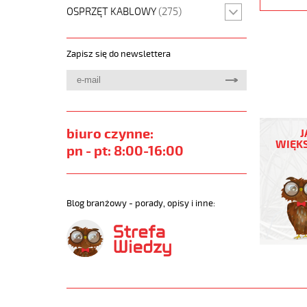
OSPRZĘT KABLOWY
(275)
Zapisz się do newslettera
JZ-
500
biuro czynne:
J
HMH-
WIĘKS
pn - pt: 8:00-16:00
C
4G0,75
Kabel
elastycz
Blog branżowy - porady, opisy i inne:
300/500
żyły
czar.num
ekran.
https://
sklep.pl
JZ-
500-