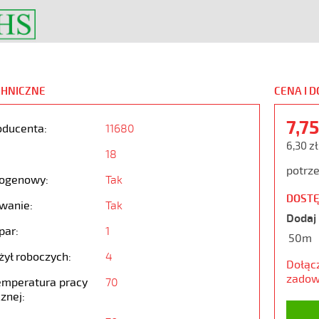
CHNICZNE
CENA I 
7,7
oducenta:
11680
6,30 z
18
potrze
ogenowy:
Tak
DOSTĘ
wanie:
Tak
Dodaj 
par:
1
50m
żył roboczych:
4
Dołąc
zadow
emperatura pracy
70
znej: