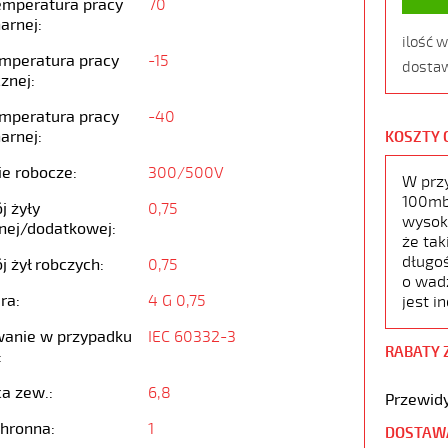
emperatura pracy
70
arnej:
ilość 
emperatura pracy
-15
dostaw
znej:
emperatura pracy
-40
arnej:
KOSZTY 
ie robocze:
300/500V
W prz
100mb,
j żyły
0,75
wysoko
nej/dodatkowej:
że tak
długoś
j żył robczych:
0,75
o wad
ra:
4 G 0,75
jest i
anie w przypadku
IEC 60332-3
RABATY 
:
ca zew.:
6,8
Przewidy
chronna:
1
DOSTAW