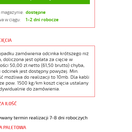
dostępne
w magazynie:
1-2 dni robocze
a w ciągu:
CIĘCIA
ypadku zamówienia odcinka krótszego niż
 doliczona jest opłata za cięcie w
ści 50,00 zł netto (61,50 brutto) chyba,
i odcinek jest dostępny powyżej. Min.
ć możliwa do realizacji to 10mb. Dla kabli
ze pow. 1500 kg/km koszt cięcia ustalany
ndywidualnie do zamówienia.
ZA ILOŚĆ
wany termin realizacji 7-8 dni roboczych
A PALETOWA