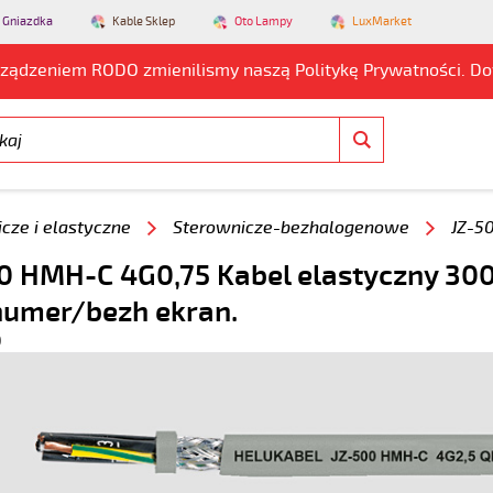
 Gniazdka
Kable Sklep
Oto Lampy
LuxMarket
rządzeniem RODO zmienilismy naszą Politykę Prywatności. D
cze i elastyczne
Sterownicze-bezhalogenowe
JZ-5
0 HMH-C 4G0,75 Kabel elastyczny 30
numer/bezh ekran.
0