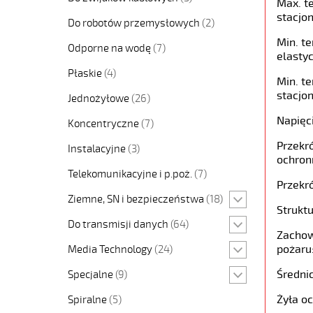
Max. t
stacjon
Do robotów przemysłowych
(2)
Min. t
Odporne na wodę
(7)
elastyc
Płaskie
(4)
Min. t
stacjon
Jednożyłowe
(26)
Napięc
Koncentryczne
(7)
Przekró
Instalacyjne
(3)
ochron
Telekomunikacyjne i p.poż.
(7)
Przekró
Ziemne, SN i bezpieczeństwa
(18)
Struktu
Do transmisji danych
(64)
Zachow
pożaru
Media Technology
(24)
Średni
Specjalne
(9)
Żyła o
Spiralne
(5)