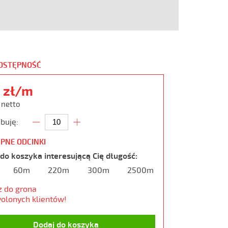
DOSTĘPNOŚĆ
5 zł/m
ł netto
buję:
PNE ODCINKI
do koszyka interesującą Cię długość:
60m
220m
300m
2500m
z do grona
olonych klientów!
Dodaj do koszyka