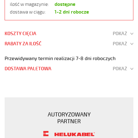
dostępne
ilość w magazynie:
1-2 dni robocze
dostawa w ciągu:
KOSZTY CIĘCIA
POKAŻ
RABATY ZA ILOŚĆ
POKAŻ
Przewidywany termin realizacji 7-8 dni roboczych
DOSTAWA PALETOWA
POKAŻ
JZ-
500
HMH-
C
4G0,5
AUTORYZOWANY
Kabel
PARTNER
elastyczny
300/500V
żyły