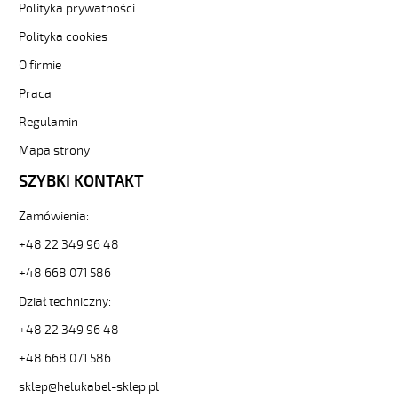
ekran-
Polityka prywatności
3-
Polityka cookies
82052
Sterownicze
O firmie
i
Praca
elastyczne.
JZ-
Regulamin
500
HMH-
Mapa strony
C
SZYBKI KONTAKT
4G0,5
Kabel
Zamówienia:
elastyczny
300/500V
+48 22 349 96 48
żyły
+48 668 071 586
czar.numer/bezh
ekran.
Dział techniczny:
od
Hekulabel
+48 22 349 96 48
[kod:
+48 668 071 586
11658].
HELUKABEL
sklep@helukabel-sklep.pl