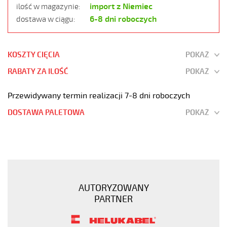
import z Niemiec
ilość w magazynie:
6-8 dni roboczych
dostawa w ciągu:
KOSZTY CIĘCIA
POKAŻ
RABATY ZA ILOŚĆ
POKAŻ
Przewidywany termin realizacji 7-8 dni roboczych
DOSTAWA PALETOWA
POKAŻ
JZ-
500
HMH-
C
3G6
AUTORYZOWANY
Kabel
PARTNER
elastyczny
300/500V
żyły