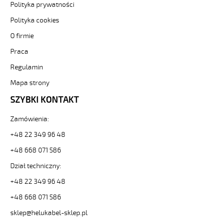
-3-
Polityka prywatności
82094
Polityka cookies
Sterownicze
i
O firmie
elastyczne.
Praca
JZ-
500
Regulamin
HMH-
C
Mapa strony
3G6
SZYBKI KONTAKT
Kabel
elastyczny
Zamówienia:
300/500V
żyły
+48 22 349 96 48
czar.numer/bezh
ekran.
+48 668 071 586
od
Dział techniczny:
Hekulabel
[kod:
+48 22 349 96 48
11782].
+48 668 071 586
HELUKABEL
https://www.static.helukabel-
sklep@helukabel-sklep.pl