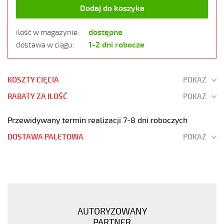
Dodaj do koszyka
dostępne
ilość w magazynie:
1-2 dni robocze
dostawa w ciągu:
KOSZTY CIĘCIA
POKAŻ
RABATY ZA ILOŚĆ
POKAŻ
Przewidywany termin realizacji 7-8 dni roboczych
DOSTAWA PALETOWA
POKAŻ
JZ-
500
HMH-
C
18G1,5
AUTORYZOWANY
Kabel
PARTNER