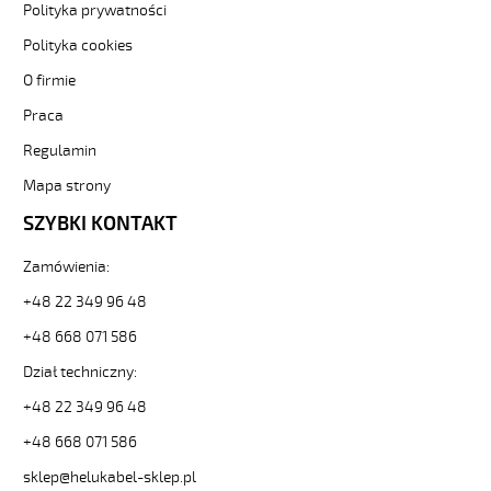
czar-
Polityka prywatności
numer-
bezh-
Polityka cookies
ekran-
O firmie
-3-
82080
Praca
Sterownicze
Regulamin
i
elastyczne.
Mapa strony
JZ-
500
SZYBKI KONTAKT
HMH-
C
Zamówienia:
18G1,5
+48 22 349 96 48
Kabel
elastyczny
+48 668 071 586
300/500V
żyły
Dział techniczny:
czar.numer/bezh
+48 22 349 96 48
ekran.
od
+48 668 071 586
Hekulabel
sklep@helukabel-sklep.pl
[kod: