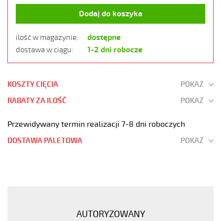
Dodaj do koszyka
dostępne
ilość w magazynie:
1-2 dni robocze
dostawa w ciągu:
KOSZTY CIĘCIA
POKAŻ
RABATY ZA ILOŚĆ
POKAŻ
Przewidywany termin realizacji 7-8 dni roboczych
DOSTAWA PALETOWA
POKAŻ
JZ-
500
HMH
7G1
Kabel
AUTORYZOWANY
elastyczny