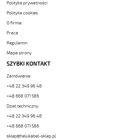
Polityka prywatności
3-
81865
Polityka cookies
Sterownicze
i
O firmie
elastyczne.
Praca
JZ-
500
Regulamin
HMH
Mapa strony
7G1
Kabel
SZYBKI KONTAKT
elastyczny
300/500V
Zamówienia:
żyły
czarne
+48 22 349 96 48
numerowane,
+48 668 071 586
bezh.
od
Dział techniczny:
Hekulabel
[kod:
+48 22 349 96 48
11245].
+48 668 071 586
HELUKABEL
https://www.static.helukabel-
sklep@helukabel-sklep.pl