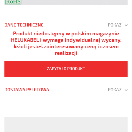
DANE TECHNICZNE
POKAŻ
Produkt niedostępny w polskim magazynie
HELUKABEL i wymaga indywidualnej wyceny.
Jeżeli jesteś zainteresowany ceną i czasem
realizacji
ZAPYTAJ O PRODUKT
DOSTAWA PALETOWA
POKAŻ
JZ-
500
HMH
61G1,5
Kabel