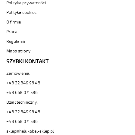
HELUKABEL
Polityka prywatności
https://www.static.helukabel-
Polityka cookies
sklep.pl/upload/galleries/producers/small_
JZ-
O firmie
500
HMH
Praca
61G1,5
Regulamin
Kabel
elastyczny
Mapa strony
300/500V
SZYBKI KONTAKT
żyły
czarne
numerowane,
Zamówienia:
bezh.
+48 22 349 96 48
81895
11275
+48 668 071 586
zł
Dział techniczny:
0,00
2026-
+48 22 349 96 48
08-
09T03:03:34+02:00
+48 668 071 586
In
sklep@helukabel-sklep.pl
stock