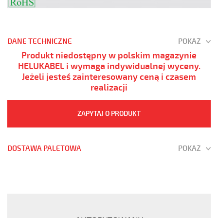
DANE TECHNICZNE
POKAŻ
Produkt niedostępny w polskim magazynie
HELUKABEL i wymaga indywidualnej wyceny.
Jeżeli jesteś zainteresowany ceną i czasem
realizacji
ZAPYTAJ O PRODUKT
DOSTAWA PALETOWA
POKAŻ
JZ-
500
HMH
61G0,75
Kabel