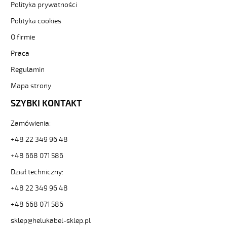
HELUKABEL
Polityka prywatności
https://www.static.helukabel-
Polityka cookies
sklep.pl/upload/galleries/producers/small_
JZ-
O firmie
500
HMH
Praca
61G0,75
Regulamin
Kabel
elastyczny
Mapa strony
300/500V
SZYBKI KONTAKT
żyły
czarne
numerowane,
Zamówienia:
bezh.
+48 22 349 96 48
81859
11239
+48 668 071 586
zł
Dział techniczny:
0,00
2026-
+48 22 349 96 48
08-
07T13:21:38+02:00
+48 668 071 586
In
sklep@helukabel-sklep.pl
stock