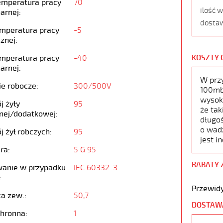
emperatura pracy
70
ilość 
arnej:
dostaw
emperatura pracy
-5
znej:
emperatura pracy
-40
KOSZTY 
arnej:
W prz
ie robocze:
300/500V
100mb,
wysoko
j żyły
95
że tak
nej/dodatkowej:
długoś
o wad
j żył robczych:
95
jest i
ra:
5 G 95
RABATY 
anie w przypadku
IEC 60332-3
:
Przewidy
ca zew.:
50,7
DOSTAW
chronna:
1