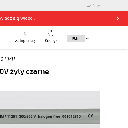
zwiń
owiedz się
więcej.
x
0
Zaloguj się
Koszyk
00 HMH
0V żyły czarne