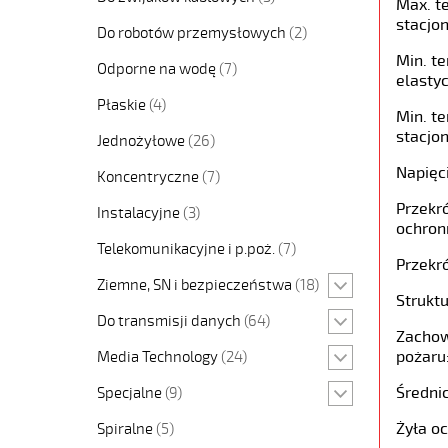
Max. t
stacjon
Do robotów przemysłowych
(2)
Min. t
Odporne na wodę
(7)
elastyc
Płaskie
(4)
Min. t
stacjon
Jednożyłowe
(26)
Napięc
Koncentryczne
(7)
Przekró
Instalacyjne
(3)
ochron
Telekomunikacyjne i p.poż.
(7)
Przekró
Ziemne, SN i bezpieczeństwa
(18)
Struktu
Do transmisji danych
(64)
Zachow
pożaru
Media Technology
(24)
Średni
Specjalne
(9)
Żyła o
Spiralne
(5)