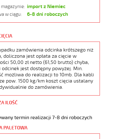
import z Niemiec
w magazynie:
6-8 dni roboczych
a w ciągu:
CIĘCIA
ypadku zamówienia odcinka krótszego niż
 doliczona jest opłata za cięcie w
ści 50,00 zł netto (61,50 brutto) chyba,
i odcinek jest dostępny powyżej. Min.
ć możliwa do realizacji to 10mb. Dla kabli
ze pow. 1500 kg/km koszt cięcia ustalany
ndywidualnie do zamówienia.
ZA ILOŚĆ
wany termin realizacji 7-8 dni roboczych
A PALETOWA