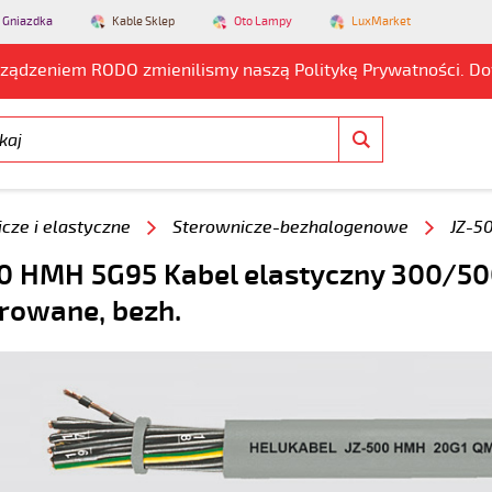
 Gniazdka
Kable Sklep
Oto Lampy
LuxMarket
rządzeniem RODO zmienilismy naszą Politykę Prywatności. D
cze i elastyczne
Sterownicze-bezhalogenowe
JZ-5
0 HMH 5G95 Kabel elastyczny 300/50
owane, bezh.