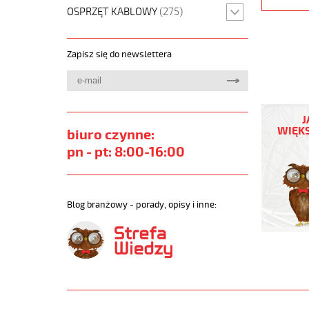
OSPRZĘT KABLOWY
(275)
Zapisz się do newslettera
JZ-
500
J
HMH
WIĘKS
biuro czynne:
5G95
pn - pt: 8:00-16:00
Kabel
elastycz
300/500
żyły
Blog branżowy - porady, opisy i inne:
czarne
numerow
bezh.
https://
sklep.pl
JZ-
500-
HMH.jpg