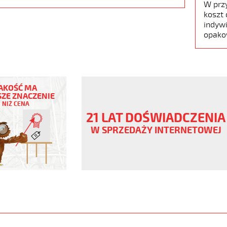
W prz
koszt 
indywi
opako
AKOŚĆ MA
ZE ZNACZENIE
NIŻ CENA
21 LAT DOŚWIADCZENIA
ny
W SPRZEDAŻY INTERNETOWEJ
V
ane,
www.static.helukabel-
/upload/galleries/products/1900-