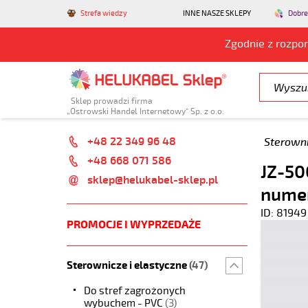
Strefa wiedzy
INNE NASZE SKLEPY
Dobre
Zgodnie z rozpo
Sklep prowadzi firma
„Ostrowski Handel Internetowy” Sp. z o.o.
+48 22 349 96 48
Sterowni
+48 668 071 586
JZ-50
sklep@helukabel-sklep.pl
numer
ID: 81949
PROMOCJE I WYPRZEDAŻE
Sterownicze i elastyczne
(47)
Do stref zagrożonych
wybuchem - PVC
(3)