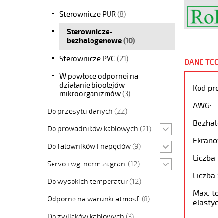
Sterownicze PUR
(8)
Sterownicze-
bezhalogenowe
(10)
Sterownicze PVC
(21)
DANE TE
W powłoce odpornej na
działanie bioolejów i
Kod pr
mikroorganizmów
(3)
AWG:
Do przesyłu danych
(22)
Bezhal
Do prowadników kablowych
(21)
Ekrano
Do falowników i napędów
(9)
Liczba 
Servo i wg. norm zagran.
(12)
Liczba 
Do wysokich temperatur
(12)
Max. t
Odporne na warunki atmosf.
(8)
elastyc
Do zwijaków kablowych
(3)