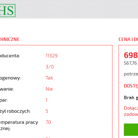
CHNICZNE
CENA I 
698
oducenta:
11329
567,76
3/0
potrze
ogenowy:
Tak
DOSTĘ
wanie:
Nie
Brak 
par:
1
Dołąc
żył roboczych:
5
zadow
emperatura pracy
70
znej: