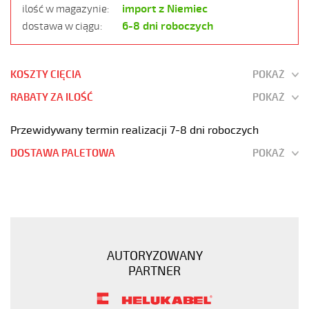
import z Niemiec
ilość w magazynie:
6-8 dni roboczych
dostawa w ciągu:
KOSZTY CIĘCIA
POKAŻ
RABATY ZA ILOŚĆ
POKAŻ
Przewidywany termin realizacji 7-8 dni roboczych
DOSTAWA PALETOWA
POKAŻ
JZ-
500
HMH
5G35
Kabel
AUTORYZOWANY
elastyczny
PARTNER
300/500V
żyły
czarne