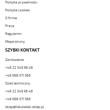
i
Polityka prywatności
elastyczne.
Polityka cookies
JZ-
500
O firmie
HMH
Praca
5G35
Kabel
Regulamin
elastyczny
300/500V
Mapa strony
żyły
SZYBKI KONTAKT
czarne
numerowane,
Zamówienia:
bezh.
od
+48 22 349 96 48
Hekulabel
[kod:
+48 668 071 586
11320].
Dział techniczny:
HELUKABEL
https://www.static.helukabel-
+48 22 349 96 48
sklep.pl/upload/galleries/producers/small_
+48 668 071 586
JZ-
500
sklep@helukabel-sklep.pl