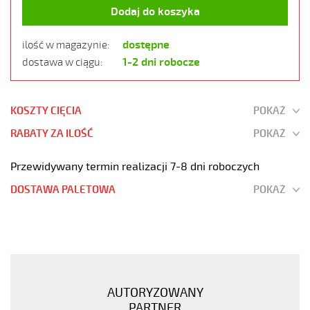
Dodaj do koszyka
dostępne
ilość w magazynie:
1-2 dni robocze
dostawa w ciągu:
KOSZTY CIĘCIA
POKAŻ
RABATY ZA ILOŚĆ
POKAŻ
Przewidywany termin realizacji 7-8 dni roboczych
DOSTAWA PALETOWA
POKAŻ
JZ-
500
HMH
5G2,5
Kabel
AUTORYZOWANY
elastyczny
PARTNER