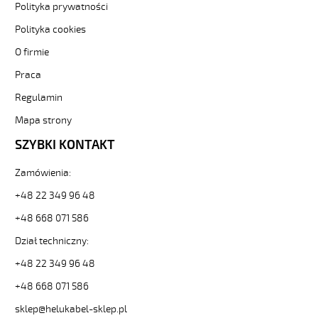
bezh-
Polityka prywatności
-3-
81900
Polityka cookies
Sterownicze
O firmie
i
elastyczne.
Praca
JZ-
Regulamin
500
HMH
Mapa strony
5G2,5
Kabel
SZYBKI KONTAKT
elastyczny
300/500V
Zamówienia:
żyły
+48 22 349 96 48
czarne
numerowane,
+48 668 071 586
bezh.
od
Dział techniczny:
Hekulabel
+48 22 349 96 48
[kod:
11280].
+48 668 071 586
HELUKABEL
sklep@helukabel-sklep.pl
https://www.static.helukabel-