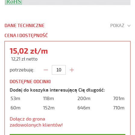
DANE TECHNICZNE
POKAŻ
CENA I DOSTĘPNOŚĆ
15,02 zł/m
12,21 zł netto
potrzebuję:
DOSTĘPNE ODCINKI
Dodaj do koszyka interesującą Cię długość:
53m
118m
200m
701m
60m
152m
646m
710m
Dołącz do grona
zadowolonych klientów!