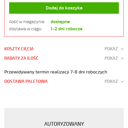
Dodaj do koszyka
dostępne
ilość w magazynie:
1-2 dni robocze
dostawa w ciągu:
KOSZTY CIĘCIA
POKAŻ
RABATY ZA ILOŚĆ
POKAŻ
Przewidywany termin realizacji 7-8 dni roboczych
DOSTAWA PALETOWA
POKAŻ
JZ-
500
HMH
5G1,5
Kabel
AUTORYZOWANY
elastyczny