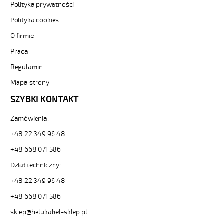
Polityka prywatności
bezh-
3-
Polityka cookies
81883
Sterownicze
O firmie
i
Praca
elastyczne.
JZ-
Regulamin
500
Mapa strony
HMH
5G1,5
SZYBKI KONTAKT
Kabel
elastyczny
Zamówienia:
300/500V
żyły
+48 22 349 96 48
czarne
+48 668 071 586
numerowane,
bezh.
Dział techniczny:
od
Hekulabel
+48 22 349 96 48
[kod:
+48 668 071 586
11263].
HELUKABEL
sklep@helukabel-sklep.pl