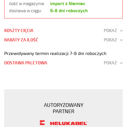
import z Niemiec
ilość w magazynie:
6-8 dni roboczych
dostawa w ciągu:
KOSZTY CIĘCIA
POKAŻ
RABATY ZA ILOŚĆ
POKAŻ
Przewidywany termin realizacji 7-8 dni roboczych
DOSTAWA PALETOWA
POKAŻ
JZ-
500
HMH
4G70
Kabel
AUTORYZOWANY
elastyczny
PARTNER
300/500V
żyły
czarne