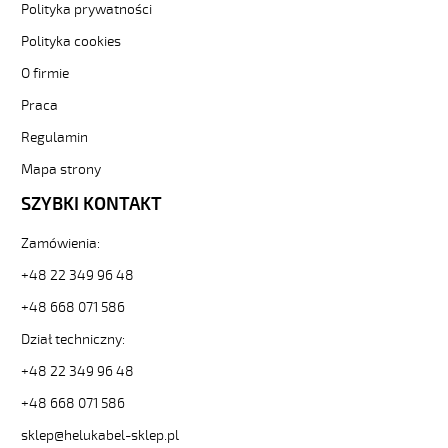
i
Polityka prywatności
elastyczne.
Polityka cookies
JZ-
500
O firmie
HMH
Praca
4G70
Kabel
Regulamin
elastyczny
300/500V
Mapa strony
żyły
SZYBKI KONTAKT
czarne
numerowane,
Zamówienia:
bezh.
od
+48 22 349 96 48
Hekulabel
[kod:
+48 668 071 586
11325].
Dział techniczny:
HELUKABEL
https://www.static.helukabel-
+48 22 349 96 48
sklep.pl/upload/galleries/producers/small_
+48 668 071 586
JZ-
500
sklep@helukabel-sklep.pl