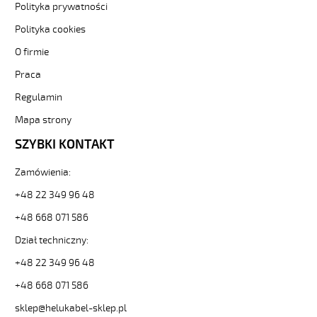
Sterownicze
Polityka prywatności
i
Polityka cookies
elastyczne.
JZ-
O firmie
500
Praca
HMH
4G6
Regulamin
Kabel
elastyczny
Mapa strony
300/500V
SZYBKI KONTAKT
żyły
czarne
Zamówienia:
numerowane,
bezh.
+48 22 349 96 48
od
+48 668 071 586
Hekulabel
[kod:
Dział techniczny:
11302].
HELUKABEL
+48 22 349 96 48
https://www.static.helukabel-
+48 668 071 586
sklep.pl/upload/galleries/producers/small_
JZ-
sklep@helukabel-sklep.pl