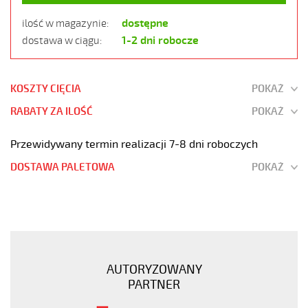
dostępne
ilość w magazynie:
1-2 dni robocze
dostawa w ciągu:
KOSZTY CIĘCIA
POKAŻ
RABATY ZA ILOŚĆ
POKAŻ
Przewidywany termin realizacji 7-8 dni roboczych
DOSTAWA PALETOWA
POKAŻ
JZ-
500
HMH
4G6
Kabel
AUTORYZOWANY
elastyczny
PARTNER
300/500V
żyły