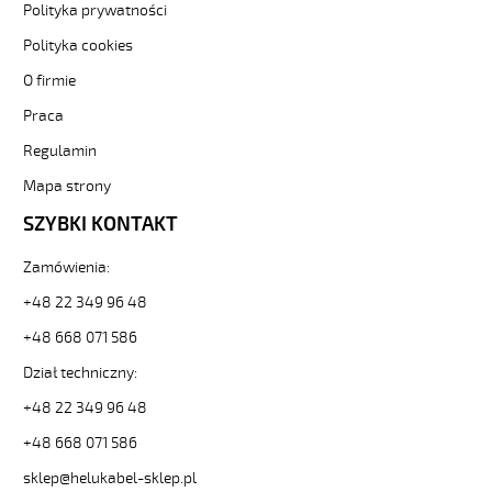
i
Polityka prywatności
elastyczne.
Polityka cookies
JZ-
500
O firmie
HMH
Praca
4G16
Kabel
Regulamin
elastyczny
300/500V
Mapa strony
żyły
SZYBKI KONTAKT
czarne
numerowane,
Zamówienia:
bezh.
od
+48 22 349 96 48
Hekulabel
[kod:
+48 668 071 586
11312].
Dział techniczny:
HELUKABEL
https://www.static.helukabel-
+48 22 349 96 48
sklep.pl/upload/galleries/producers/small_
+48 668 071 586
JZ-
500
sklep@helukabel-sklep.pl