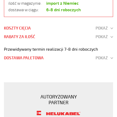
import z Niemiec
ilość w magazynie:
6-8 dni roboczych
dostawa w ciągu:
KOSZTY CIĘCIA
POKAŻ
RABATY ZA ILOŚĆ
POKAŻ
Przewidywany termin realizacji 7-8 dni roboczych
DOSTAWA PALETOWA
POKAŻ
JZ-
500
HMH
4G16
Kabel
AUTORYZOWANY
elastyczny
PARTNER
300/500V
żyły
czarne