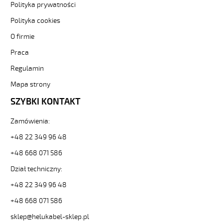
Sterownicze
Polityka prywatności
i
Polityka cookies
elastyczne.
JZ-
O firmie
500
Praca
HMH
4G1,5
Regulamin
Kabel
elastyczny
Mapa strony
300/500V
SZYBKI KONTAKT
żyły
czarne
Zamówienia:
numerowane,
bezh.
+48 22 349 96 48
od
+48 668 071 586
Hekulabel
[kod:
Dział techniczny:
11262].
HELUKABEL
+48 22 349 96 48
https://www.static.helukabel-
+48 668 071 586
sklep.pl/upload/galleries/producers/small_
JZ-
sklep@helukabel-sklep.pl