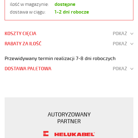
dostępne
ilość w magazynie:
1-2 dni robocze
dostawa w ciągu:
KOSZTY CIĘCIA
POKAŻ
RABATY ZA ILOŚĆ
POKAŻ
Przewidywany termin realizacji 7-8 dni roboczych
DOSTAWA PALETOWA
POKAŻ
JZ-
500
HMH
4G1,5
Kabel
AUTORYZOWANY
elastyczny
PARTNER
300/500V
żyły
czarne