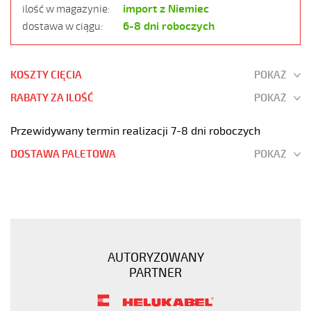
import z Niemiec
ilość w magazynie:
6-8 dni roboczych
dostawa w ciągu:
KOSZTY CIĘCIA
POKAŻ
RABATY ZA ILOŚĆ
POKAŻ
Przewidywany termin realizacji 7-8 dni roboczych
DOSTAWA PALETOWA
POKAŻ
JZ-
500
HMH
42G0,75
Kabel
AUTORYZOWANY
elastyczny
PARTNER
300/500V
żyły
czarne