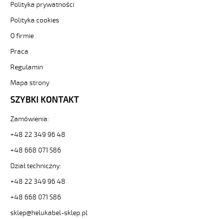
Sterownicze
Polityka prywatności
i
Polityka cookies
elastyczne.
JZ-
O firmie
500
Praca
HMH
42G0,75
Regulamin
Kabel
elastyczny
Mapa strony
300/500V
SZYBKI KONTAKT
żyły
czarne
Zamówienia:
numerowane,
bezh.
+48 22 349 96 48
od
Hekulabel
+48 668 071 586
[kod:
Dział techniczny:
11237].
HELUKABEL
+48 22 349 96 48
https://www.static.helukabel-
+48 668 071 586
sklep.pl/upload/galleries/producers/small_
JZ-
sklep@helukabel-sklep.pl