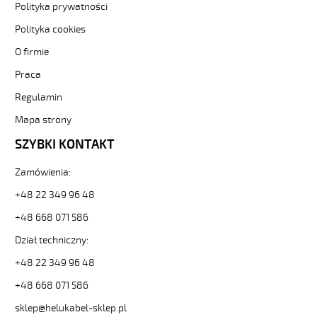
HELUKABEL
Polityka prywatności
https://www.static.helukabel-
Polityka cookies
sklep.pl/upload/galleries/producers/small_
JZ-
O firmie
500
HMH
Praca
41G0,75
Regulamin
Kabel
elastyczny
Mapa strony
300/500V
SZYBKI KONTAKT
żyły
czarne
numerowane,
Zamówienia:
bezh.
+48 22 349 96 48
81856
11236
+48 668 071 586
zł
Dział techniczny:
0,00
2026-
+48 22 349 96 48
08-
07T23:22:19+02:00
+48 668 071 586
In
sklep@helukabel-sklep.pl
stock