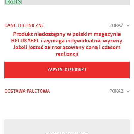
DANE TECHNICZNE
POKAŻ
Produkt niedostępny w polskim magazynie
HELUKABEL i wymaga indywidualnej wyceny.
Jeżeli jesteś zainteresowany ceną i czasem
realizacji
ZAPYTAJ O PRODUKT
DOSTAWA PALETOWA
POKAŻ
JZ-
500
HMH
41G0,75
Kabel