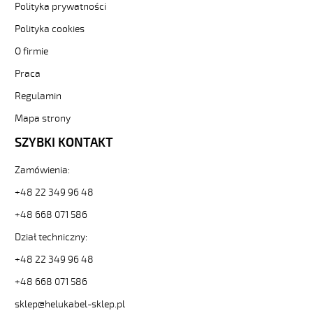
Sterownicze
Polityka prywatności
i
Polityka cookies
elastyczne.
JZ-
O firmie
500
Praca
HMH
25G2,5
Regulamin
Kabel
elastyczny
Mapa strony
300/500V
SZYBKI KONTAKT
żyły
czarne
Zamówienia:
numerowane,
bezh.
+48 22 349 96 48
od
Hekulabel
+48 668 071 586
[kod:
Dział techniczny:
11288].
HELUKABEL
+48 22 349 96 48
https://www.static.helukabel-
+48 668 071 586
sklep.pl/upload/galleries/producers/small_
JZ-
sklep@helukabel-sklep.pl