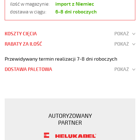
import z Niemiec
ilość w magazynie:
6-8 dni roboczych
dostawa w ciągu:
KOSZTY CIĘCIA
POKAŻ
RABATY ZA ILOŚĆ
POKAŻ
Przewidywany termin realizacji 7-8 dni roboczych
DOSTAWA PALETOWA
POKAŻ
JZ-
500
HMH
25G2,5
Kabel
AUTORYZOWANY
elastyczny
PARTNER
300/500V
żyły
czarne