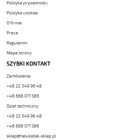
Sterownicze
Polityka prywatności
i
Polityka cookies
elastyczne.
JZ-
O firmie
500
Praca
HMH
34G1,5
Regulamin
Kabel
elastyczny
Mapa strony
300/500V
SZYBKI KONTAKT
żyły
czarne
Zamówienia:
numerowane,
bezh.
+48 22 349 96 48
od
Hekulabel
+48 668 071 586
[kod:
Dział techniczny:
11272].
HELUKABEL
+48 22 349 96 48
https://www.static.helukabel-
+48 668 071 586
sklep.pl/upload/galleries/producers/small_
JZ-
sklep@helukabel-sklep.pl