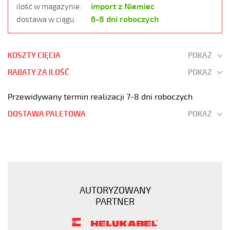
import z Niemiec
ilość w magazynie:
6-8 dni roboczych
dostawa w ciągu:
KOSZTY CIĘCIA
POKAŻ
RABATY ZA ILOŚĆ
POKAŻ
Przewidywany termin realizacji 7-8 dni roboczych
DOSTAWA PALETOWA
POKAŻ
JZ-
500
HMH
34G1,5
Kabel
AUTORYZOWANY
elastyczny
PARTNER
300/500V
żyły
czarne