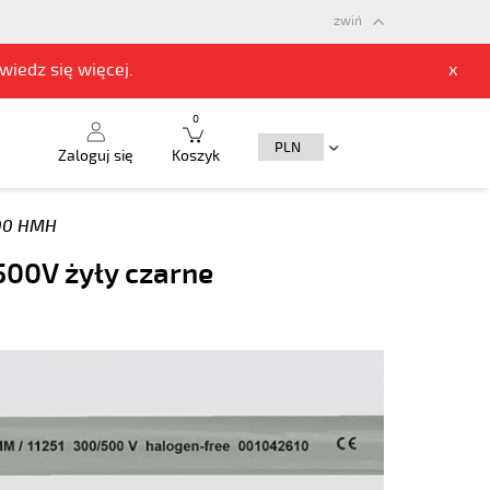
zwiń
owiedz się
więcej.
x
0
Zaloguj się
Koszyk
00 HMH
500V żyły czarne