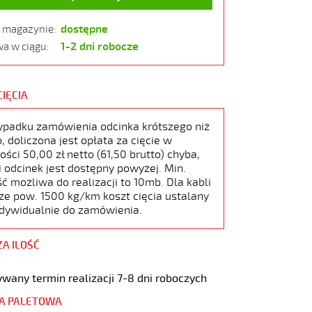
dostępne
w magazynie:
1-2 dni robocze
a w ciągu:
CIĘCIA
ypadku zamówienia odcinka krótszego niż
 doliczona jest opłata za cięcie w
ści 50,00 zł netto (61,50 brutto) chyba,
i odcinek jest dostępny powyżej. Min.
ć możliwa do realizacji to 10mb. Dla kabli
ze pow. 1500 kg/km koszt cięcia ustalany
ndywidualnie do zamówienia.
ZA ILOŚĆ
wany termin realizacji 7-8 dni roboczych
A PALETOWA