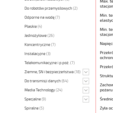
Max. t
stacjon
Do robotów przemysłowych
(2)
Min. t
Odporne na wodę
(7)
elastyc
Płaskie
(4)
Min. t
stacjon
Jednożyłowe
(26)
Napięc
Koncentryczne
(7)
Przekró
Instalacyjne
(3)
ochron
Telekomunikacyjne i p.poż.
(7)
Przekró
Ziemne, SN i bezpieczeństwa
(18)
Struktu
Do transmisji danych
(64)
Zachow
pożaru
Media Technology
(24)
Średni
Specjalne
(9)
Żyła o
Spiralne
(5)