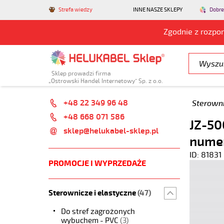
Strefa wiedzy
INNE NASZE SKLEPY
Dobre
Zgodnie z rozpo
Sklep prowadzi firma
„Ostrowski Handel Internetowy” Sp. z o.o.
+48 22 349 96 48
Sterowni
+48 668 071 586
JZ-50
sklep@helukabel-sklep.pl
numer
ID: 81831
PROMOCJE I WYPRZEDAŻE
Sterownicze i elastyczne
(47)
Do stref zagrożonych
wybuchem - PVC
(3)