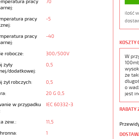
emperatura pracy
70
arnej:
ilość 
emperatura pracy
-5
dostaw
znej:
emperatura pracy
-40
arnej:
KOSZTY 
ie robocze:
300/500V
W prz
100mb,
j żyły
0,5
wysoko
nej/dodatkowej:
że tak
długoś
j żył robczych:
0,5
o wad
ra:
20 G 0,5
jest i
anie w przypadku
IEC 60332-3
RABATY 
:
ca zew.:
11,5
Przewidy
chronna:
1
DOSTAW