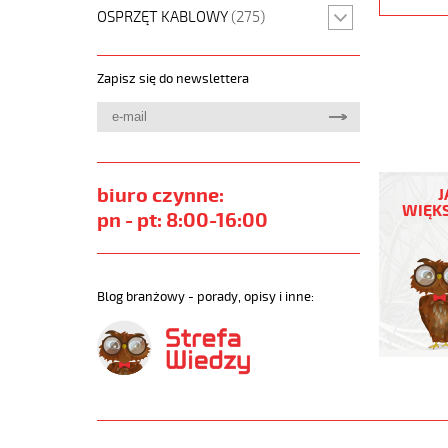
OSPRZĘT KABLOWY
(275)
Zapisz się do newslettera
JZ-
500
biuro czynne:
J
HMH
WIĘKS
pn - pt: 8:00-16:00
20G0,5
Kabel
elastycz
300/500
Blog branżowy - porady, opisy i inne:
żyły
czarne
numerow
bezh.
https://
sklep.pl
JZ-
500-