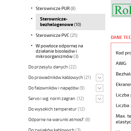
Sterownicze PUR
(8)
Sterownicze-
bezhalogenowe
(10)
Sterownicze PVC
(21)
DANE TE
W powłoce odpornej na
działanie bioolejów i
Kod pr
mikroorganizmów
(3)
AWG:
Do przesyłu danych
(22)
Bezhal
Do prowadników kablowych
(21)
Ekrano
Do falowników i napędów
(9)
Liczba 
Servo i wg. norm zagran.
(12)
Liczba 
Do wysokich temperatur
(12)
Max. t
Odporne na warunki atmosf.
(8)
elastyc
Do zwijaków kablowych
(3)