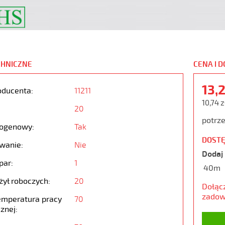
CHNICZNE
CENA I 
13,
oducenta:
11211
10,74 z
20
potrze
ogenowy:
Tak
DOSTĘ
wanie:
Nie
Dodaj 
par:
1
40m
żył roboczych:
20
Dołąc
zadow
emperatura pracy
70
znej: