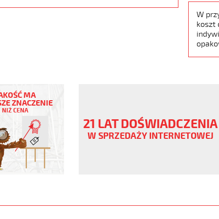
W prz
koszt 
indywi
opako
AKOŚĆ MA
ZE ZNACZENIE
NIŻ CENA
21 LAT DOŚWIADCZENIA
ny
W SPRZEDAŻY INTERNETOWEJ
V
ane,
www.static.helukabel-
/upload/galleries/products/1900-