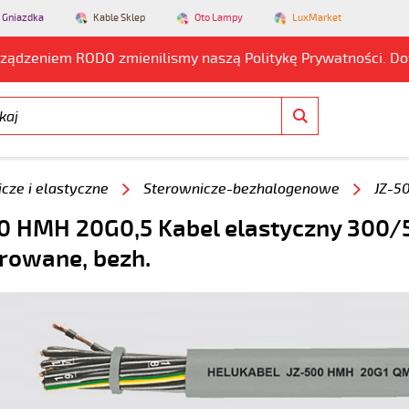
 Gniazdka
Kable Sklep
Oto Lampy
LuxMarket
rządzeniem RODO zmienilismy naszą Politykę Prywatności. D
cze i elastyczne
Sterownicze-bezhalogenowe
JZ-5
0 HMH 20G0,5 Kabel elastyczny 300/
owane, bezh.