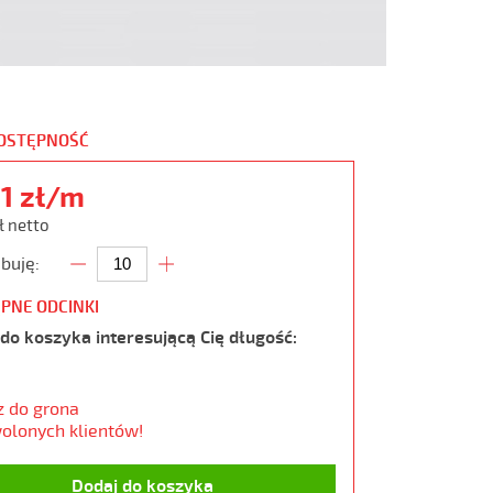
DOSTĘPNOŚĆ
21 zł/m
ł netto
buję:
PNE ODCINKI
do koszyka interesującą Cię długość:
z do grona
olonych klientów!
Dodaj do koszyka